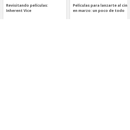
Revisitando películas:
Películas para lanzarte al cine
Inherent Vice
en marzo: un poco de todo
20 de abril 2026
15 de marzo 2026
Noticias
Comida