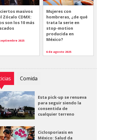
ciertos masivos
Mujeres con
el Zócalo CDMX:
hombreras, ¿de qué
os son los 10 más
trata la serie en
scados
stop-motion
producida en
México?
 septiembre 2025
6 de agosto 2025
icias
Comida
Esta pick-up se renueva
para seguir siendo la
consentida de
cualquier terreno
Ciclosporiasis en
México: Salud da