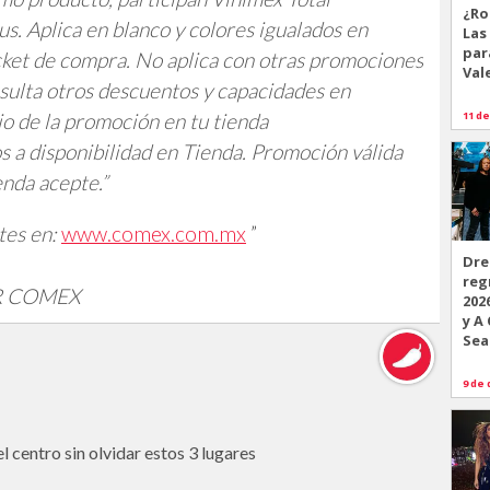
¿Ro
us. Aplica en blanco y colores igualados en
Las
par
icket de compra. No aplica con otras promociones
Val
nsulta otros descuentos y capacidades en
o de la promoción en tu tienda
11 de
 a disponibilidad en Tienda. Promoción válida
enda acepte.”
tes en:
www.comex.com.mx
”
Dre
reg
R COMEX
202
y A
Sea
9 de 
l centro sin olvidar estos 3 lugares