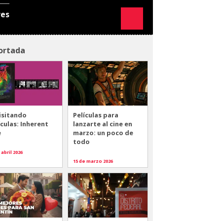
res
ortada
isitando
Películas para
ículas: Inherent
lanzarte al cine en
e
marzo: un poco de
todo
 abril 2026
15 de marzo 2026