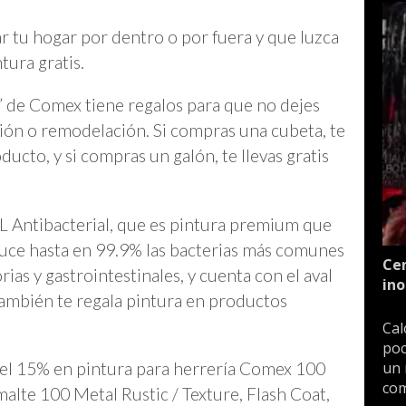
 tu hogar por dentro o por fuera y que luzca
ura gratis.
” de Comex tiene regalos para que no dejes
ón o remodelación. Si compras una cubeta, te
ducto, y si compras un galón, te llevas gratis
L Antibacterial, que es pintura premium que
uce hasta en 99.9% las bacterias más comunes
Cen
as y gastrointestinales, y cuenta con el aval
ino
 también te regala pintura en productos
Cal
poc
el 15% en pintura para herrería Comex 100
un 
com
malte 100 Metal Rustic / Texture, Flash Coat,