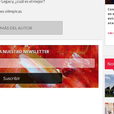
Legacy, ¿cuál es el mejor?
Con
nes olímpicas
en 
est
ata
 MÁS DEL AUTOR
2 de
 A NUESTRO NEWSLETTER
Not
Suscribir