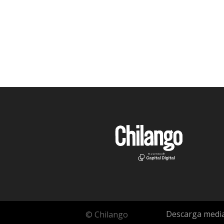
Descarga media
© Chilango