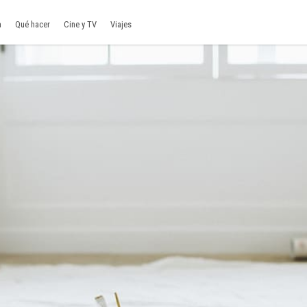
a
Qué hacer
Cine y TV
Viajes