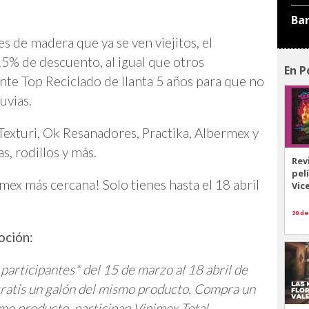
Ba
s de madera que ya se ven viejitos, el
15% de descuento, al igual que otros
En P
te Top Reciclado de llanta 5 años para que no
uvias.
exturi, Ok Resanadores, Practika, Albermex y
s, rodillos y más.
Rev
pel
mex más cercana! Solo tienes hasta el 18 abril
Vic
20 de
oción:
articipantes* del 15 de marzo al 18 abril de
ratis un galón del mismo producto. Compra un
ismo producto, participan Vinimex Total