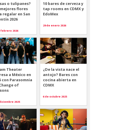
sas o tulipanes?
10 bares de cerveza y
 mejores flores
tap rooms en CDMX y
a regalar en San
EdoMex
entín 2026
29 de enero 2026
 febrero 2026
am Theater
¿De la vista nace el
resa a México en
antojo? Bares con
6 con Parasomnia
cocina abierta en
 Change of
CDMX
sons
6 de octubre 2025
diciembre 2025