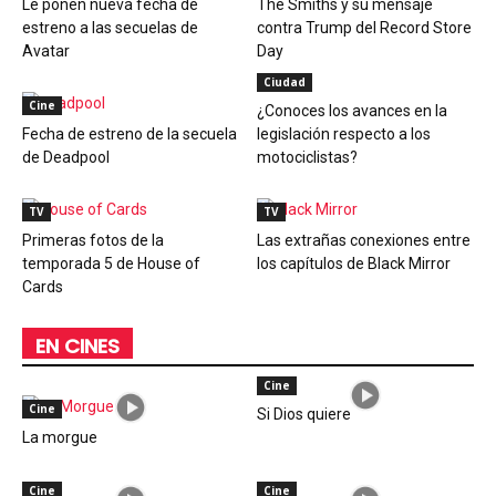
Le ponen nueva fecha de
The Smiths y su mensaje
estreno a las secuelas de
contra Trump del Record Store
Avatar
Day
Ciudad
Cine
¿Conoces los avances en la
Fecha de estreno de la secuela
legislación respecto a los
de Deadpool
motociclistas?
TV
TV
Primeras fotos de la
Las extrañas conexiones entre
temporada 5 de House of
los capítulos de Black Mirror
Cards
EN CINES
Cine
Cine
Si Dios quiere
La morgue
Cine
Cine