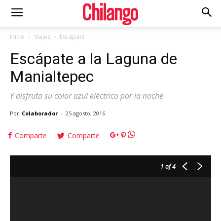
Inicio
Viajes
Escápate
Escápate a la Laguna de
Manialtepec
Y disfruta su color azul eléctrico por la noche
Por
Colaborador
-
25 agosto, 2016
Comparte
Comparte
1
of 4