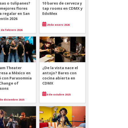
sas o tulipanes?
10 bares de cerveza y
 mejores flores
tap rooms en CDMX y
a regalar en San
EdoMex
entín 2026
29 de enero 2026
 de febrero 2026
am Theater
¿De la vista nace el
resa a México en
antojo? Bares con
6 con Parasomnia
cocina abierta en
 Change of
CDMX
sons
6 de octubre 2025
de diciembre 2025