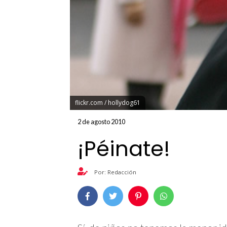
flickr.com / hollydog61
2 de agosto 2010
¡Péinate!
Por: Redacción