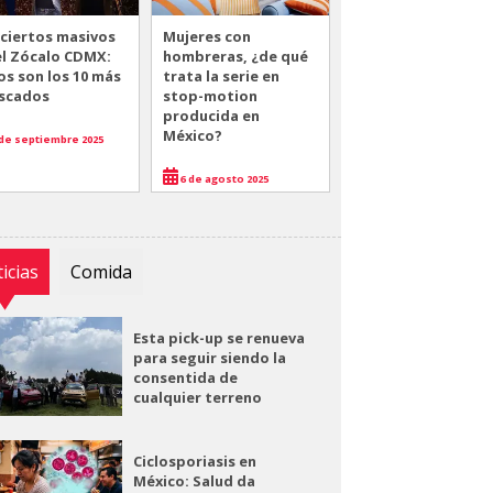
ciertos masivos
Mujeres con
el Zócalo CDMX:
hombreras, ¿de qué
os son los 10 más
trata la serie en
scados
stop-motion
producida en
México?
de septiembre 2025
6 de agosto 2025
icias
Comida
Esta pick-up se renueva
para seguir siendo la
consentida de
cualquier terreno
Ciclosporiasis en
México: Salud da