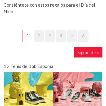
Consiéntete con estos regalos para el Día del
Niño
2
3
4
5
6
1
Siguiente »
1 .- Tenis de Bob Esponja