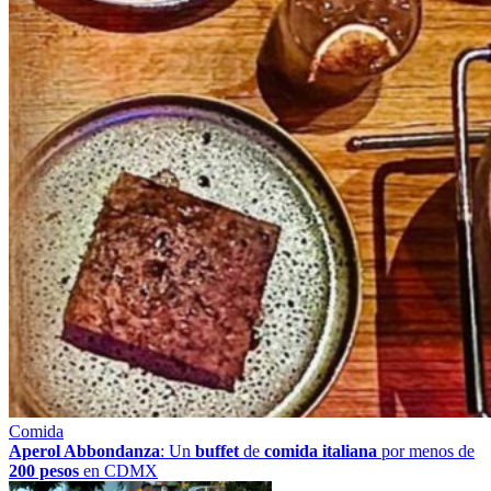
Comida
Aperol Abbondanza
: Un
buffet
de
comida italiana
por menos de
200 pesos
en CDMX