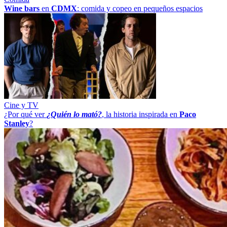
Wine bars
en
CDMX
: comida y copeo en pequeños espacios
Cine y TV
¿Por qué ver
¿Quién lo mató?
, la historia inspirada en
Paco
Stanley
?