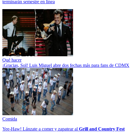
terminarán semestre en línea
Qué hacer
¡Gracias, Sol! Luis Miguel abre dos fechas más para fans de CDMX
Comida
Yee-Haw! Lánzate a comer y zapatear al
Grill and Country Fest