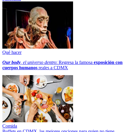
Qué hacer
Our body
, el universo dentro
: Regresa la famosa
exposición con
cuerpos humanos
reales a CDMX
Comida
Buffets en CDMX, las mejores opciones para quien no tiene