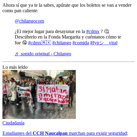
Ahora sí que ya te la sabes, apúrate que los boletos se van a vender
como pan caliente.
@chilangocom
¿El mejor lugar para desayunar en la
#cdmx
? 🤔
Descúbrelo en la Fonda Margarita y cuéntanos cómo te
fue 🤤
#cdmx🇲🇽
#chilango
#comida
#fypシ゚viral
♬ sonido original - Chilango
Lo más leído
Ciudadanía
Estudiantes del
CCH
Naucalpan
marchan para exigir seguridad;