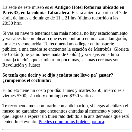
La sede de este museo es el
Antiguo Hotel Reforma ubicado en
París 32, en la colonia Tabacalera
. Estará abierto a partir del 7 de
abril, de lunes a domingo de 11 a 21 hrs (último recorrido a las
20:30 hrs).
Si vas en nave te tenemos una mala noticia, no hay estacionamiento
y ya sabes lo complicado que es encontrarlo en una zona tan godín,
turística y concurrida. Te recomendamos llegar en transporte
público, a una cuadra se encuentra la estación de Metrobús: Glorieta
de Colón (que ya no tiene nada de Colón) y si viajas en la limo
naranja tendrás que caminar un poco más, las más cercanas son
Revolución y Juárez.
Se tenía que decir y se dijo ¿cuánto me llevo pa´ gastar?
¿rompemos el cochinito?
El boleto tiene un costo por día: Lunes y martes $250; miércoles a
viernes $300; sábado y domingo en $350 varitos.
Te recomendamos comprarlo con anticipación, si llegas al chilazo el
museo no garantiza que encuentres entradas al momento y puede
que llegues a esperar un buen rato debido a la alta demanda que está
teniendo el evento.
Puedes comprar tus boletos por acá
.