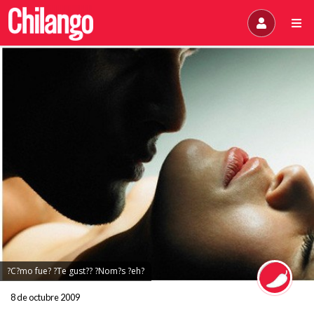
?C?mo fue? ?Te gust?? ?Nom?s ?eh?
8 de octubre 2009