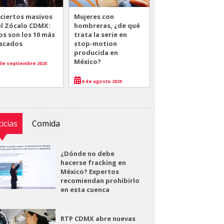
ciertos masivos
Mujeres con
el Zócalo CDMX:
hombreras, ¿de qué
os son los 10 más
trata la serie en
scados
stop-motion
producida en
México?
de septiembre 2025
6 de agosto 2025
icias
Comida
¿Dónde no debe
hacerse fracking en
México? Expertos
recomiendan prohibirlo
en esta cuenca
RTP CDMX abre nuevas