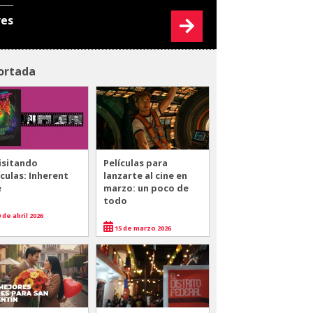
res
ortada
isitando
Películas para
ículas: Inherent
lanzarte al cine en
e
marzo: un poco de
todo
 de abril 2026
15 de marzo 2026