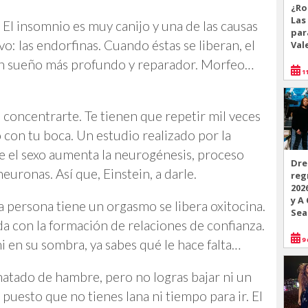
¿Ro
Las
.
El insomnio es muy canijo y una de las causas
par
vo: las endorfinas. Cuando éstas se liberan, el
Val
r un sueño más profundo y reparador. Morfeo…
11
o concentrarte. Te tienen que repetir mil veces
o con tu boca. Un estudio realizado por la
 el sexo aumenta la neurogénesis, proceso
Dre
uronas. Así que, Einstein, a darle.
reg
202
y A
persona tiene un orgasmo se libera oxitocina.
Sea
a con la formación de relaciones de confianza.
9 
i en su sombra, ya sabes qué le hace falta…
matado de hambre, pero no logras bajar ni un
 puesto que no tienes lana ni tiempo para ir. El