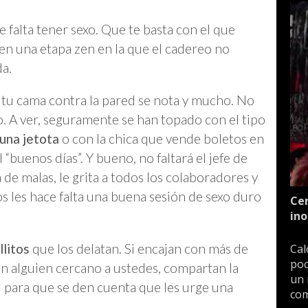
falta tener sexo. Que te basta con el que
en una etapa zen en la que el cadereo no
da.
e tu cama contra la pared se nota y mucho. No
. A ver, seguramente se han topado con el tipo
 una jetota
o con la chica que vende boletos en
 “buenos días”. Y bueno, no faltará el jefe de
de malas, le grita a todos los colaboradores y
los les hace falta una buena sesión de sexo duro
Cen
ino
llitos
que los delatan. Si encajan con más de
Cal
poc
en alguien cercano a ustedes, compartan la
un 
) para que se den cuenta que les urge una
com