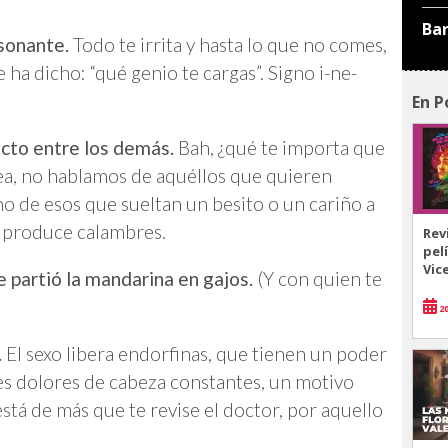
Ba
sonante.
Todo te irrita y hasta lo que no comes,
 ha dicho: “qué genio te cargas”. Signo i-ne-
En P
ecto entre los demás.
Bah, ¿qué te importa que
ea, no hablamos de aquéllos que quieren
no de esos que sueltan un besito o un cariño a
te produce calambres.
Rev
pel
Vic
e partió la mandarina en gajos.
(Y con quien te
20
.
El sexo libera endorfinas, que tienen un poder
nes dolores de cabeza constantes, un motivo
 está de más que te revise el doctor, por aquello