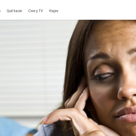
a
Qué hacer
Cine y TV
Viajes