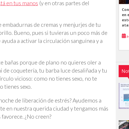
stá en tus manos
(y en otras partes del
Con
en 
est
e embadurnas de cremas y menjurjes de tu
ata
 brillo. Bueno, pues si tuvieras un poco más de
2 
 ayuda a activar la circulación sanguínea y a
te bañas porque de plano no quieres oler a
i de coquetería, tu barba luce desaliñada y tu
Not
círculo vicioso: como no tienes sexo, no te
o tienes sexo.
 noche de liberación de estrés? Ayudemos a
nte en nuestra querida ciudad y tengamos más
s favorece. ¿No creen?