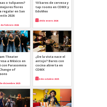
sas o tulipanes?
10 bares de cerveza y
 mejores flores
tap rooms en CDMX y
a regalar en San
EdoMex
entín 2026
29 de enero 2026
 de febrero 2026
am Theater
¿De la vista nace el
resa a México en
antojo? Bares con
6 con Parasomnia
cocina abierta en
 Change of
CDMX
sons
6 de octubre 2025
de diciembre 2025