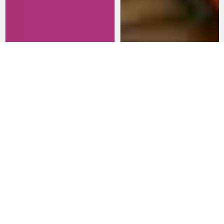
Revisitando películas:
Películas para lanzarte al cine
Inherent Vice
en marzo: un poco de todo
20 de abril 2026
15 de marzo 2026
Noticias
Comida