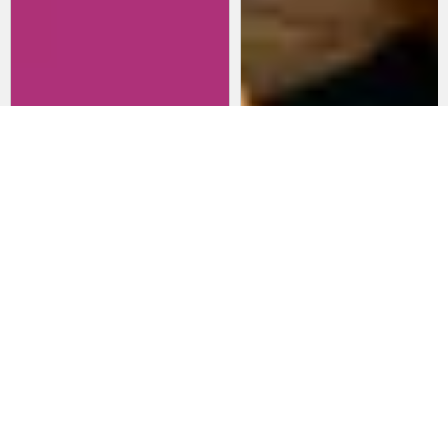
Revisitando películas:
Películas para lanzarte al cine
Inherent Vice
en marzo: un poco de todo
20 de abril 2026
15 de marzo 2026
Noticias
Comida