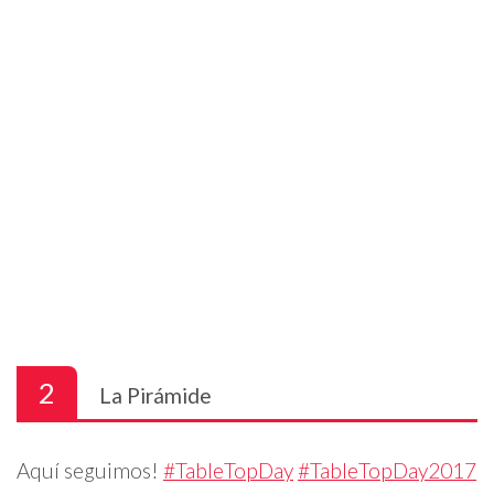
2
La Pirámide
Aquí seguimos!
#TableTopDay
#TableTopDay2017