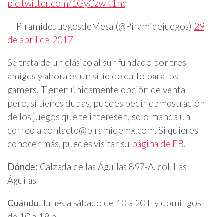
pic.twitter.com/1GyCzwK1hq
— PiramideJuegosdeMesa (@Piramidejuegos)
29
de abril de 2017
Se trata de un clásico al sur fundado por tres
amigos y ahora es un sitio de culto para los
gamers. Tienen únicamente opción de venta,
pero, si tienes dudas, puedes pedir demostración
de los juegos que te interesen, solo manda un
correo a
contacto@piramidemx.com
. Si quieres
conocer más, puedes visitar su
página de FB
.
Dónde:
Calzada de las Águilas 897-A, col. Las
Águilas
Cuándo:
lunes a sábado de 10 a 20 h y domingos
de 10 a 19 h