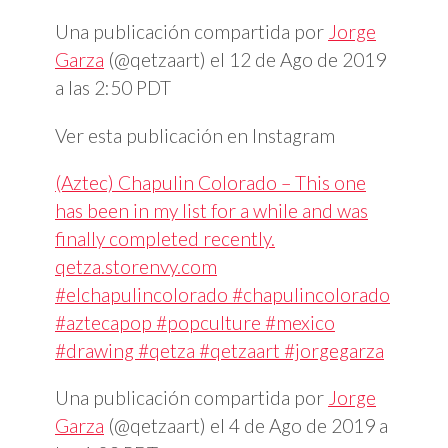
Una publicación compartida por
Jorge
Garza
(@qetzaart) el
12 de Ago de 2019
a las 2:50 PDT
Ver esta publicación en Instagram
(Aztec) Chapulin Colorado – This one
has been in my list for a while and was
finally completed recently.
qetza.storenvy.com
#elchapulincolorado #chapulincolorado
#aztecapop #popculture #mexico
#drawing #qetza #qetzaart #jorgegarza
Una publicación compartida por
Jorge
Garza
(@qetzaart) el
4 de Ago de 2019 a