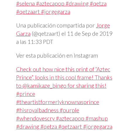
#selena #aztecapop #drawing #qetza
#qetzaart #jorgegarza
Una publicación compartida por
Jorge
Garza
(@qetzaart) el
11 de Sep de 2019
a las 11:33 PDT
Ver esta publicación en Instagram
Check out how nice this print of “Aztec
Prince”, looks in this cool frame! Thanks
to @kamikaze_bingo for sharing this!
#prince
#theartistformerlyknownasprince
#hisroyalbadness #purple
#whendovescry #aztecapop #mashup
#drawing #qetza #qetzaart #jorgegarza