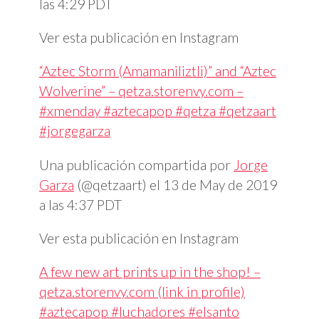
las 4:29 PDT
Ver esta publicación en Instagram
“Aztec Storm (Amamaniliztli)” and “Aztec
Wolverine” – qetza.storenvy.com –
#xmenday #aztecapop #qetza #qetzaart
#jorgegarza
Una publicación compartida por
Jorge
Garza
(@qetzaart) el
13 de May de 2019
a las 4:37 PDT
Ver esta publicación en Instagram
A few new art prints up in the shop! –
qetza.storenvy.com (link in profile)
#aztecapop #luchadores #elsanto