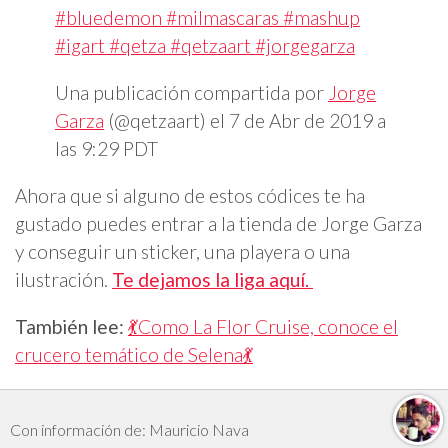
#bluedemon #milmascaras #mashup
#igart #qetza #qetzaart #jorgegarza
Una publicación compartida por
Jorge
Garza
(@qetzaart) el
7 de Abr de 2019 a
las 9:29 PDT
Ahora que si alguno de estos códices te ha
gustado puedes entrar a la tienda de Jorge Garza
y conseguir un sticker, una playera o una
ilustración.
Te dejamos la liga aquí.
También lee:
💃Como La Flor Cruise, conoce el
crucero temático de Selena💃
Con información de: Mauricio Nava