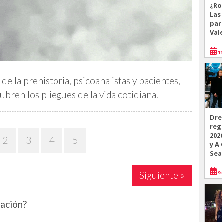
¿Ro
Las
par
Val
11
e la prehistoria, psicoanalistas y pacientes,
bren los pliegues de la vida cotidiana.
Dre
reg
202
2
3
4
5
y A
Sea
9 
Siguiente »
mación?