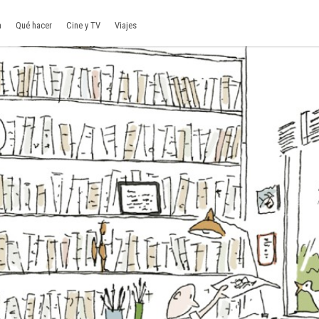
a
Qué hacer
Cine y TV
Viajes