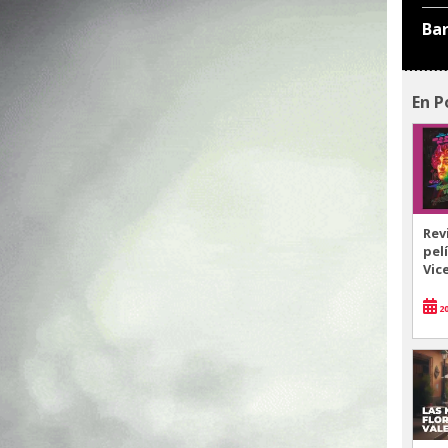
Ba
En P
Rev
pel
Vic
20