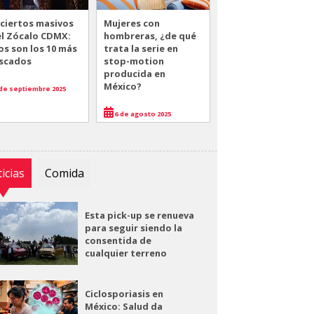
ciertos masivos
Mujeres con
el Zócalo CDMX:
hombreras, ¿de qué
os son los 10 más
trata la serie en
scados
stop-motion
producida en
México?
de septiembre 2025
6 de agosto 2025
icias
Comida
Esta pick-up se renueva
para seguir siendo la
consentida de
cualquier terreno
Ciclosporiasis en
México: Salud da