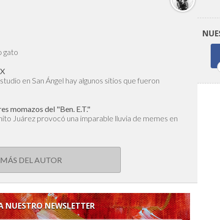
NUE
o gato
MX
 estudio en San Ángel hay algunos sitios que fueron
res momazos del "Ben. E.T."
nito Juárez provocó una imparable lluvia de memes en
 MÁS DEL AUTOR
 A NUESTRO NEWSLETTER