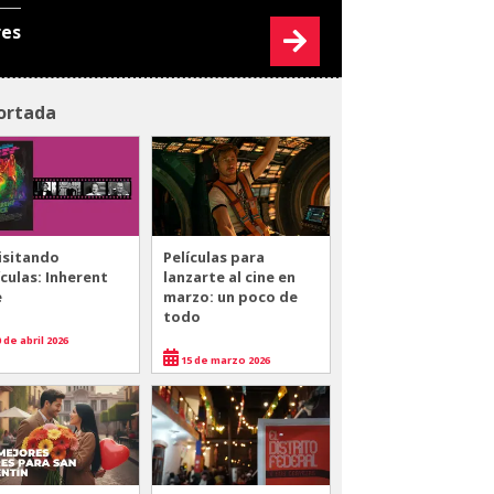
res
ortada
isitando
Películas para
ículas: Inherent
lanzarte al cine en
e
marzo: un poco de
todo
 de abril 2026
15 de marzo 2026