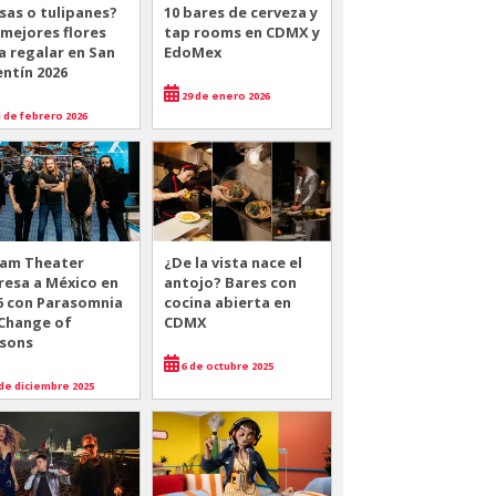
sas o tulipanes?
10 bares de cerveza y
 mejores flores
tap rooms en CDMX y
a regalar en San
EdoMex
entín 2026
29 de enero 2026
 de febrero 2026
am Theater
¿De la vista nace el
resa a México en
antojo? Bares con
6 con Parasomnia
cocina abierta en
 Change of
CDMX
sons
6 de octubre 2025
de diciembre 2025