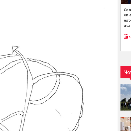
Con
en 
est
ata
2 
Not