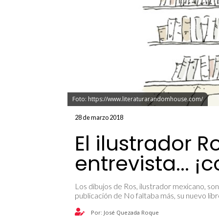
Foto: https://www.literaturarandomhouse.com/
28 de marzo 2018
El ilustrador 
entrevista... ¡
Los dibujos de Ros, ilustrador mexicano, son
publicación de No faltaba más, su nuevo libr
Por: José Quezada Roque