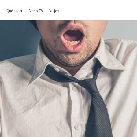
a
Qué hacer
Cine y TV
Viajes