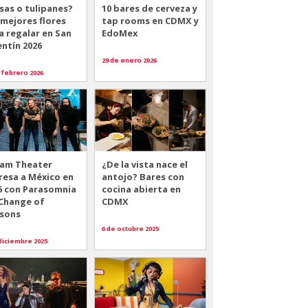
sas o tulipanes?
10 bares de cerveza y
 mejores flores
tap rooms en CDMX y
a regalar en San
EdoMex
entín 2026
29 de enero 2026
 febrero 2026
am Theater
¿De la vista nace el
resa a México en
antojo? Bares con
6 con Parasomnia
cocina abierta en
 Change of
CDMX
sons
6 de octubre 2025
diciembre 2025