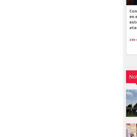
Con
en 
est
ata
2 de
Not