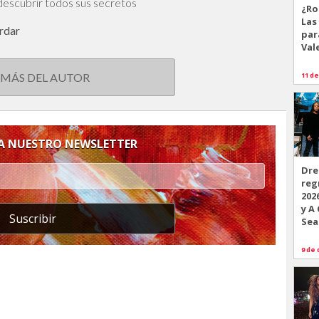
descubrir todos sus secretos
¿Ro
Las
ordar
par
Val
11 de
 MÁS DEL AUTOR
 A NUESTRO NEWSLETTER
Dre
reg
202
y A
Suscribir
Sea
9 de 