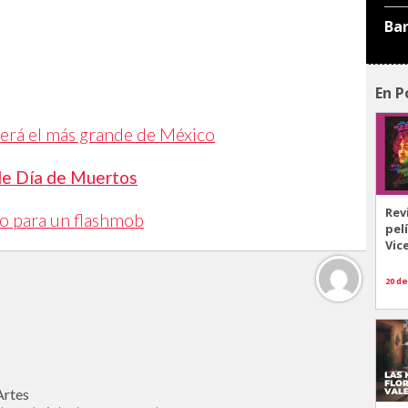
Ba
En P
será el más grande de México
 de Día de Muertos
Rev
no para un flashmob
pel
Vic
20 de
Artes