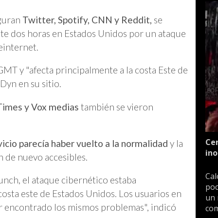
iguran
Twitter, Spotify, CNN y Reddit,
se
nte dos horas en Estados Unidos por un ataque
einternet.
MT y "afecta principalmente a la costa Este de
Dyn en su sitio.
Times y Vox medias
también se vieron
Cen
vicio parecía haber vuelto a la normalidad
y la
ino
an de nuevo accesibles.
Cal
unch, el ataque cibernético estaba
poc
costa este de Estados Unidos. Los usuarios en
un 
r encontrado los mismos problemas", indicó
com