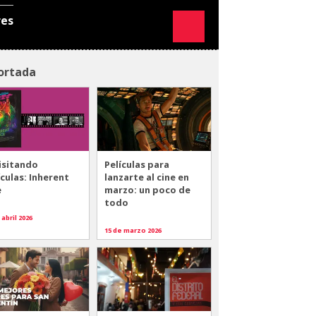
res
ortada
isitando
Películas para
ículas: Inherent
lanzarte al cine en
e
marzo: un poco de
todo
 abril 2026
15 de marzo 2026