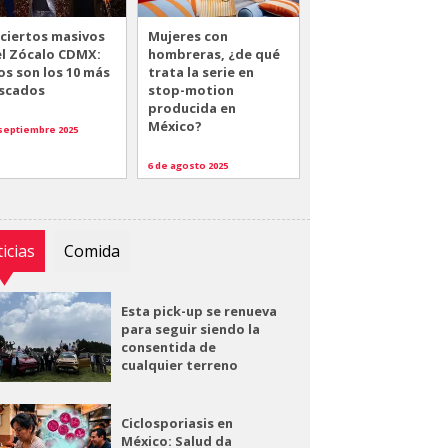
ciertos masivos
Mujeres con
el Zócalo CDMX:
hombreras, ¿de qué
os son los 10 más
trata la serie en
scados
stop-motion
producida en
México?
 septiembre 2025
6 de agosto 2025
icias
Comida
Esta pick-up se renueva
para seguir siendo la
consentida de
cualquier terreno
Ciclosporiasis en
México: Salud da