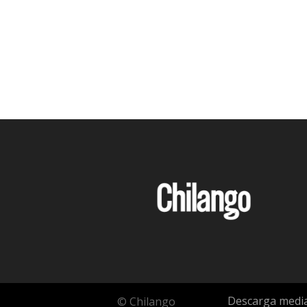
Descarga media
© Chilango