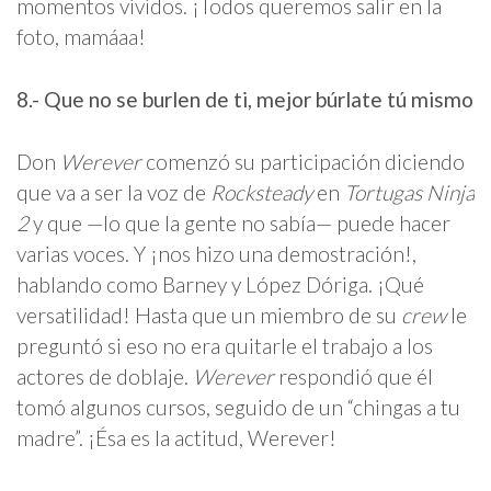
momentos vividos. ¡Todos queremos salir en la
foto, mamáaa!
8.- Que no se burlen de ti, mejor búrlate tú mismo
Don
Werever
comenzó su participación diciendo
que va a ser la voz de
Rocksteady
en
Tortugas Ninja
2
y que —lo que la gente no sabía— puede hacer
varias voces. Y ¡nos hizo una demostración!,
hablando como Barney y López Dóriga. ¡Qué
versatilidad! Hasta que un miembro de su
crew
le
preguntó si eso no era quitarle el trabajo a los
actores de doblaje.
Werever
respondió que él
tomó algunos cursos, seguido de un “chingas a tu
madre”. ¡Ésa es la actitud, Werever!