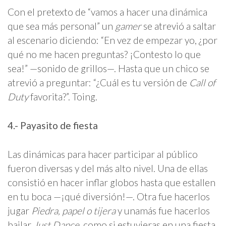
Con el pretexto de “vamos a hacer una dinámica
que sea más personal” un
gamer
se atrevió a saltar
al escenario diciendo: “En vez de empezar yo, ¿por
qué no me hacen preguntas? ¡Contesto lo que
sea!” —sonido de grillos—. Hasta que un chico se
atrevió a preguntar: “¿Cuál es tu versión de
Call of
Duty
favorita?”. Toing.
4.- Payasito de fiesta
Las dinámicas para hacer participar al público
fueron diversas y del más alto nivel. Una de ellas
consistió en hacer inflar globos hasta que estallen
en tu boca —¡qué diversión!—. Otra fue hacerlos
jugar
Piedra, papel o tijera
y unamás fue hacerlos
bailar
Just Dance
, como si estuvieras en una fiesta