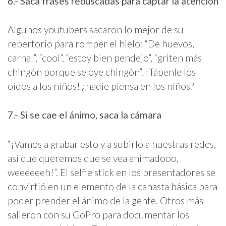
6.- Saca frases rebuscadas para captar la atención
Algunos youtubers sacaron lo mejor de su
repertorio para romper el hielo: “De huevos,
carnal”, “cool”, “estoy bien pendejo”, “griten más
chingón porque se oye chingón”. ¡Tápenle los
oídos a los niños! ¿nadie piensa en los niños?
7.- Si se cae el ánimo, saca la cámara
“¡Vamos a grabar esto y a subirlo a nuestras redes,
así que queremos que se vea animadooo,
weeeeeeh!”. El selfie stick en los presentadores se
convirtió en un elemento de la canasta básica para
poder prender el ánimo de la gente. Otros más
salieron con su GoPro para documentar los