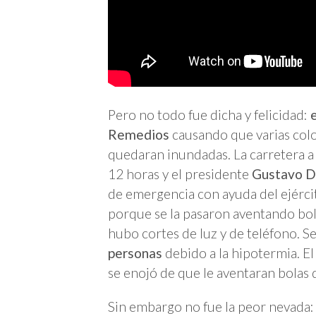
Pero no todo fue dicha y felicidad:
Remedios
causando que varias colo
quedaran inundadas. La carretera 
12 horas y el presidente
Gustavo D
de emergencia con ayuda del ejércit
porque se la pasaron aventando bola
hubo cortes de luz y de teléfono. S
personas
debido a la hipotermia. El
se enojó de que le aventaran bolas d
Sin embargo no fue la peor nevada