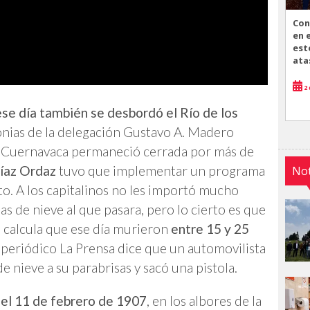
Con
en 
est
ata
2 
ese día también se desbordó el Río de los
nias de la delegación Gustavo A. Madero
a Cuernavaca permaneció cerrada por más de
íaz Ordaz
tuvo que implementar un programa
Not
o. A los capitalinos no les importó mucho
s de nieve al que pasara, pero lo cierto es que
e calcula que ese día murieron
entre 15 y 25
 periódico La Prensa dice que un automovilista
e nieve a su parabrisas y sacó una pistola.
:
el 11 de febrero de 1907
, en los albores de la