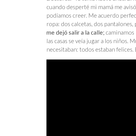
cuando desperté mi mamá me avisó q
podíamos creer. Me acuerdo perfec
ropa: dos calcetas, dos pantalones, 
me dejó salir a la calle;
caminamos po
las casas se veía jugar a los niños. M
necesitaban: todos estaban felices.