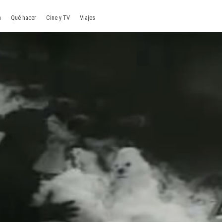
a
Qué hacer
Cine y TV
Viajes