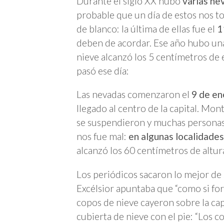
Durante el siglo XX hubo
varias ne
probable que un día de estos nos toq
de blanco: la última de ellas fue el
1
deben de acordar. Ese año hubo una 
nieve alcanzó los 5 centímetros de
pasó ese día:
Las nevadas comenzaron el
9 de en
llegado al centro de la capital. Mon
se suspendieron y muchas persona
nos fue mal:
en algunas localidade
alcanzó los 60 centímetros de altur
Los periódicos sacaron lo mejor de 
Excélsior apuntaba que “como si for
copos de nieve cayeron sobre la cap
cubierta de nieve con el pie: “Los 