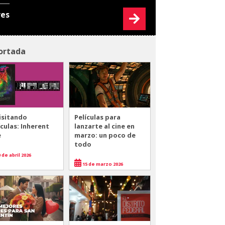
res
ortada
isitando
Películas para
ículas: Inherent
lanzarte al cine en
e
marzo: un poco de
todo
 de abril 2026
15 de marzo 2026