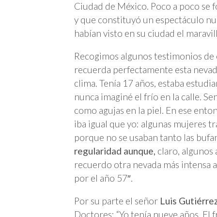
Ciudad de México. Poco a poco se fo
y que constituyó un espectáculo n
habían visto en su ciudad el maravil
Recogimos algunos testimonios de e
recuerda perfectamente esta nevada
clima. Tenía 17 años, estaba estud
nunca imaginé el frío en la calle. S
como agujas en la piel. En ese ento
iba igual que yo: algunas mujeres t
porque no se usaban tanto las bufa
regularidad aunque,
claro, algunos 
recuerdo otra nevada más intensa 
por el año 57″.
Por su parte el señor
Luis Gutiérrez
Doctores: “Yo tenía nueve años. El f