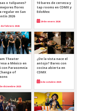
sas o tulipanes?
10 bares de cerveza y
 mejores flores
tap rooms en CDMX y
a regalar en San
EdoMex
entín 2026
29 de enero 2026
 de febrero 2026
am Theater
¿De la vista nace el
resa a México en
antojo? Bares con
6 con Parasomnia
cocina abierta en
 Change of
CDMX
sons
6 de octubre 2025
de diciembre 2025