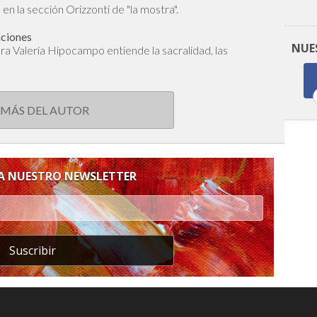
en la sección Orizzonti de "la mostra".
aciones
NUE
dora Valeria Hipocampo entiende la sacralidad, las
 MÁS DEL AUTOR
 A NUESTRO NEWSLETTER
Suscribir