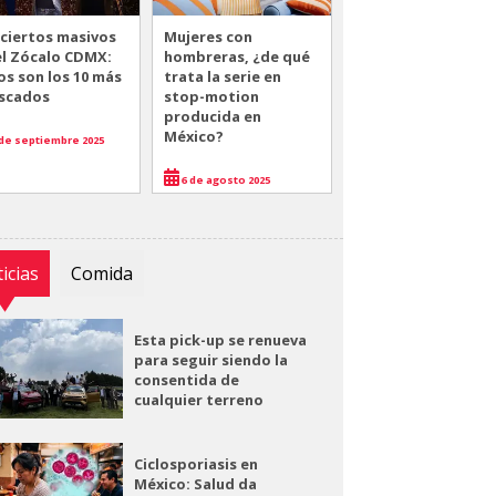
ciertos masivos
Mujeres con
el Zócalo CDMX:
hombreras, ¿de qué
os son los 10 más
trata la serie en
scados
stop-motion
producida en
México?
de septiembre 2025
6 de agosto 2025
icias
Comida
Esta pick-up se renueva
para seguir siendo la
consentida de
cualquier terreno
Ciclosporiasis en
México: Salud da