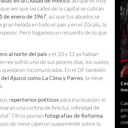
vadas en la Ciudad de México
, así que es muy
ue ver que las calles de la capital se cubran
1 de enero de 1967
, así que tus abuelos se
gran helada en todo el país y en el Zócalo, la
 espesor. Pero hagamos un recuento de lo que
ero al norte del país
y el 10 y 11 ya habían
terrey sufrió uno de sus peores días, los vuelos
s quedaron incomunicadas. En el DF también
s del Ajusco como La Cima y Parres
, la nieve
Cen
a.
ino
sus r
epertorios poéticos
para esa ocasión: el
Cal
maran una cortina de fino tul, infinidad de
poc
ital”. Otros ponían
fotografías de Reforma
un 
com
copos de nieve cayeron suavemente sobre la