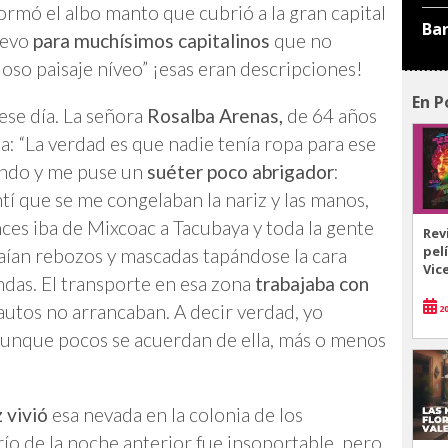
rmó el albo manto que cubrió a la gran capital
Ba
uevo
para muchísimos capitalinos
que no
loso paisaje níveo” ¡esas eran descripciones!
En P
se día. La señora
Rosalba Arenas,
de 64 años
: “La verdad es que nadie tenía ropa para ese
iando y me puse un
suéter poco abrigador
:
entí que se me congelaban la nariz y las manos,
nces iba de Mixcoac a Tacubaya y toda la gente
Rev
pel
raían rebozos y mascadas tapándose la cara
Vic
ndas. El transporte en esa zona
trabajaba con
autos no arrancaban. A decir verdad, yo
20
aunque pocos se acuerdan de ella, más o menos
 vivió
esa nevada en la colonia de los
río de la noche anterior fue insoportable, pero