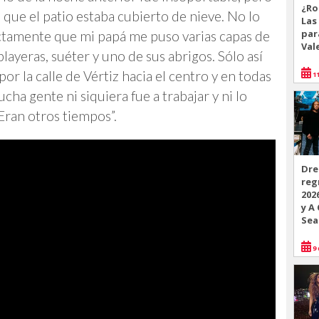
¿Ro
ue el patio estaba cubierto de nieve. No lo
Las
par
tamente que mi papá me puso varias capas de
Val
playeras, suéter y uno de sus abrigos. Sólo así
r la calle de Vértiz hacia el centro y en todas
11
ucha gente ni siquiera fue a trabajar y ni lo
 Eran otros tiempos”.
Dre
reg
202
y A
Sea
9 