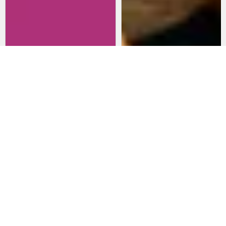
Revisitando películas:
Películas para lanzarte al cine
Inherent Vice
en marzo: un poco de todo
20 de abril 2026
15 de marzo 2026
Noticias
Comida