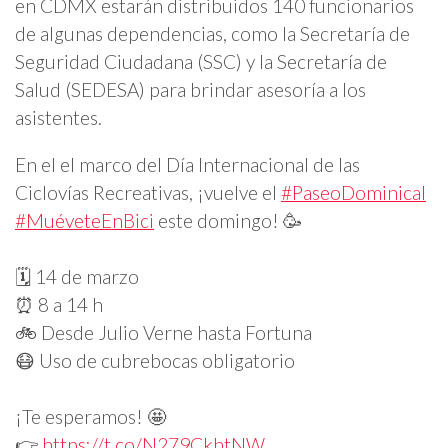
en CDMX estarán distribuidos 140 funcionarios
de algunas dependencias, como la Secretaría de
Seguridad Ciudadana (SSC) y la Secretaría de
Salud (SEDESA) para brindar asesoría a los
asistentes.
En el el marco del Día Internacional de las
Ciclovías Recreativas, ¡vuelve el
#PaseoDominical
#MuéveteEnBici
este domingo! 🥳
🗓️ 14 de marzo
⏰ 8 a 14 h
🚲 Desde Julio Verne hasta Fortuna
😷 Uso de cubrebocas obligatorio
¡Te esperamos! 🤩
👉
https://t.co/N279CkhtNW