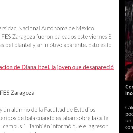
versidad Nacional Autónoma de México
 FES Zaragoza fueron baleados este viernes 8
es del plantel y sin motivo aparente. Esto es lo
ación de Diana Itzel, la joven que desapareció
Cen
 FES Zaragoza
ino
Cal
un alumno de la Facultad de Estudios
poc
eridos de bala cuando estaban sobre la calle
un 
del campus 1. También informó que el agresor
com