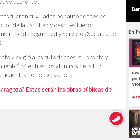
tivo aparente”.
Ba
ntes fueron auxiliados por autoridades del
ector de la Facultad y después fueron
En P
 Instituto de Seguridad y Servicios Sociales de
).
o y exigió a las autoridades “su pronta y
imiento”. Mientras, los alumnos de la FES
Rev
 encuentran en observación.
pel
Vic
ragoza? Estas serán las obras públicas de
20 de