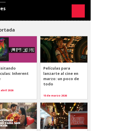
res
ortada
isitando
Películas para
ículas: Inherent
lanzarte al cine en
e
marzo: un poco de
todo
 abril 2026
15 de marzo 2026