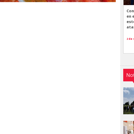
Con
en 
est
ata
2 de
Not