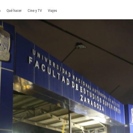
a
Qué hacer
Cine y TV
Viajes