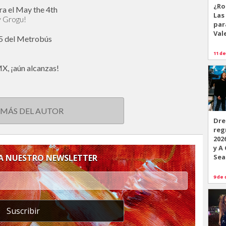
¿Ro
ra el May the 4th
Las
y Grogu!
par
Val
 5 del Metrobús
11 de
X, ¡aún alcanzas!
 MÁS DEL AUTOR
Dre
reg
202
y A
 A NUESTRO NEWSLETTER
Sea
9 de 
Suscribir