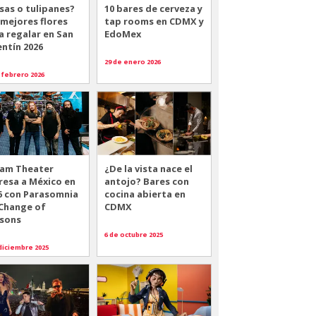
sas o tulipanes?
10 bares de cerveza y
 mejores flores
tap rooms en CDMX y
a regalar en San
EdoMex
entín 2026
29 de enero 2026
 febrero 2026
am Theater
¿De la vista nace el
resa a México en
antojo? Bares con
6 con Parasomnia
cocina abierta en
 Change of
CDMX
sons
6 de octubre 2025
diciembre 2025