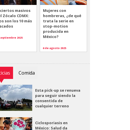
ciertos masivos
Mujeres con
el Zócalo CDMX:
hombreras, ¿de qué
os son los 10 más
trata la serie en
scados
stop-motion
producida en
México?
 septiembre 2025
6 de agosto 2025
icias
Comida
Esta pick-up se renueva
para seguir siendo la
consentida de
cualquier terreno
Ciclosporiasis en
México: Salud da