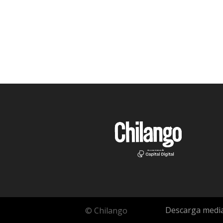
Descarga media
© Chilango