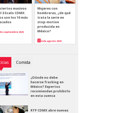
ciertos masivos
Mujeres con
el Zócalo CDMX:
hombreras, ¿de qué
os son los 10 más
trata la serie en
scados
stop-motion
producida en
México?
de septiembre 2025
6 de agosto 2025
icias
Comida
¿Dónde no debe
hacerse fracking en
México? Expertos
recomiendan prohibirlo
en esta cuenca
RTP CDMX abre nuevas