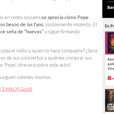
Ba
do en redes sociales,
se aprecia cómo Pepe
los besos de las fans,
visiblemente molesto. El
En P
ace seña de “huevos”
y sigue firmando
culpa el indio o quien lo hace compadre? ¿Será
etos de sus conciertos y quiénes comprar sus
Rev
pel
ue ‘Pepe’ ofrecerá sobre este acto?
Vic
 juzguen ustedes mismos.
20
v=3-MkQFGoc8I