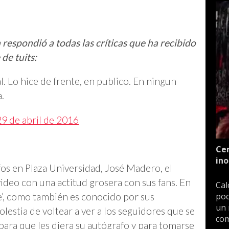
pondió a todas las críticas que ha recibido
 de tuits:
l. Lo hice de frente, en publico. En ningun
.
29 de abril de 2016
Cen
ino
fos en Plaza Universidad, José Madero, el
video con una actitud grosera con sus fans. En
Cal
poc
e’, como también es conocido por sus
un 
olestia de voltear a ver a los seguidores que se
com
 para que les diera su autógrafo y para tomarse