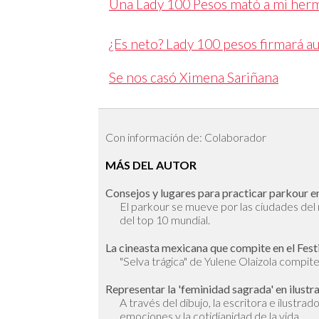
Una Lady 100 Pesos mató a mi her
¿Es neto? Lady 100 pesos firmará a
Se nos casó Ximena Sariñana
Con información de: Colaborador
MÁS DEL AUTOR
Consejos y lugares para practicar parkour en
El parkour se mueve por las ciudades de
del top 10 mundial.
La cineasta mexicana que compite en el Fest
"Selva trágica" de Yulene Olaizola compite 
Representar la 'feminidad sagrada' en ilustr
A través del dibujo, la escritora e ilustra
emociones y la cotidianidad de la vida.