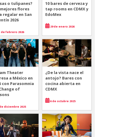
sas o tulipanes?
10 bares de cerveza y
 mejores flores
tap rooms en CDMX y
a regalar en San
EdoMex
entín 2026
29 de enero 2026
 de febrero 2026
am Theater
¿De la vista nace el
resa a México en
antojo? Bares con
6 con Parasomnia
cocina abierta en
 Change of
CDMX
sons
6 de octubre 2025
de diciembre 2025