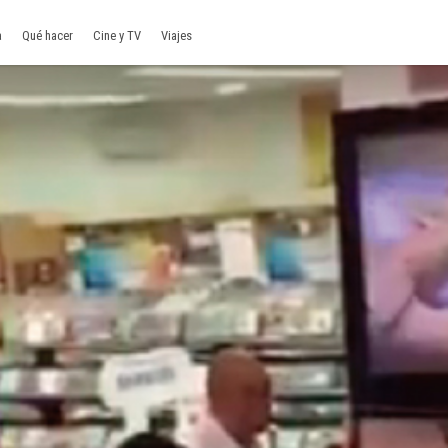
a
Qué hacer
Cine y TV
Viajes