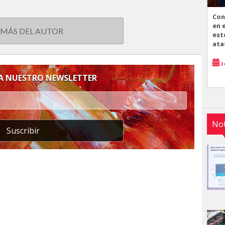
Con
en 
 MÁS DEL AUTOR
est
ata
2 
 A NUESTRO NEWSLETTER
Not
Suscribir