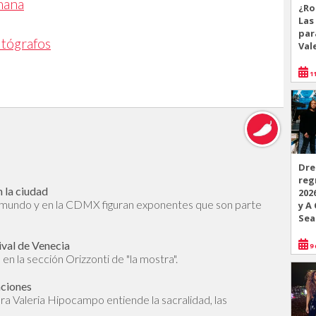
mana
¿Ro
Las
par
utógrafos
Val
11
Dre
reg
 la ciudad
202
l mundo y en la CDMX figuran exponentes que son parte
y A
Sea
ival de Venecia
9 
en la sección Orizzonti de "la mostra".
aciones
dora Valeria Hipocampo entiende la sacralidad, las