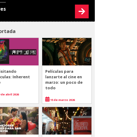
res
ortada
isitando
Películas para
ículas: Inherent
lanzarte al cine en
e
marzo: un poco de
todo
 de abril 2026
15 de marzo 2026