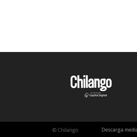
Descarga media
© Chilango