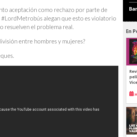
Ba
anto aceptación como rechazo por parte de
#LordMetrobús alegan que esto es violatorio
no resuelven el problema real.
En P
 división entre hombres y mujeres?
eques.
Rev
pel
Vic
20