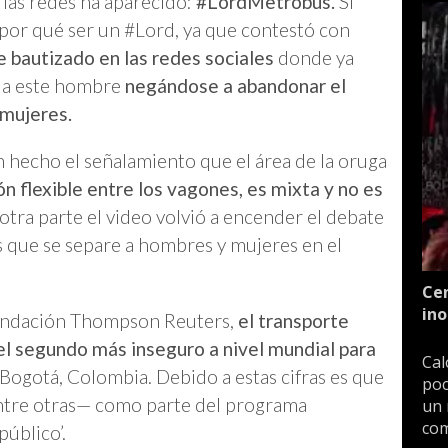
las redes ha aparecido:
#LordMetrobús.
Si
 por qué ser un #Lord, ya que contestó con
e bautizado en las redes sociales
donde ya
r a este hombre
negándose a abandonar el
 mujeres.
 hecho el señalamiento que el área de la oruga
ón flexible entre los vagones, es mixta y no es
otra parte el video volvió a encender el debate
es que se separe a hombres y mujeres en el
Cen
ino
fundación Thompson Reuters,
el transporte
el segundo más inseguro a nivel mundial para
Cal
Bogotá, Colombia. Debido a estas cifras es que
poc
entre otras— como parte del programa
un 
com
público’.