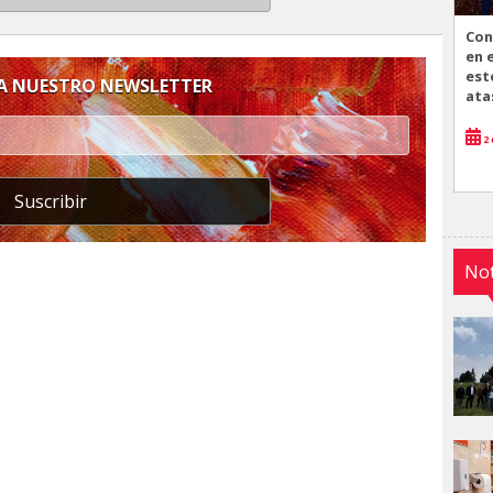
Con
en 
est
 A NUESTRO NEWSLETTER
ata
2 
Suscribir
Not