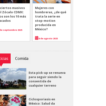
ciertos masivos
Mujeres con
el Zócalo CDMX:
hombreras, ¿de qué
os son los 10 más
trata la serie en
scados
stop-motion
producida en
México?
de septiembre 2025
6 de agosto 2025
icias
Comida
Esta pick-up se renueva
para seguir siendo la
consentida de
cualquier terreno
Ciclosporiasis en
México: Salud da