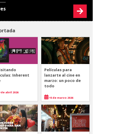
res
ortada
isitando
Películas para
ículas: Inherent
lanzarte al cine en
e
marzo: un poco de
todo
 de abril 2026
15 de marzo 2026