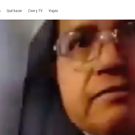
a
Qué hacer
Cine y TV
Viajes