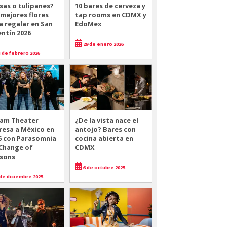
sas o tulipanes?
10 bares de cerveza y
 mejores flores
tap rooms en CDMX y
a regalar en San
EdoMex
entín 2026
29 de enero 2026
 de febrero 2026
am Theater
¿De la vista nace el
resa a México en
antojo? Bares con
6 con Parasomnia
cocina abierta en
 Change of
CDMX
sons
6 de octubre 2025
de diciembre 2025