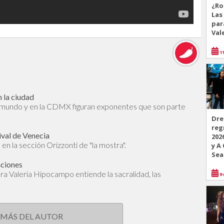
¿Ro
Las
par
Val
11
 la ciudad
l mundo y en la CDMX figuran exponentes que son parte
Dre
reg
ival de Venecia
202
en la sección Orizzonti de "la mostra".
y A
Sea
aciones
dora Valeria Hipocampo entiende la sacralidad, las
9 
 MÁS DEL AUTOR