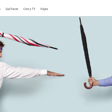
a
Qué hacer
Cine y TV
Viajes