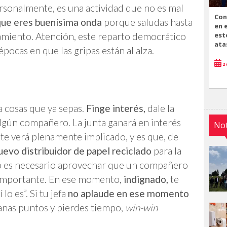
rsonalmente, es una actividad que no es mal
Con
que eres buenísima onda
porque saludas hasta
en 
est
namiento. Atención, este reparto democrático
ata
pocas en que las gripas están al alza.
2 
a cosas que ya sepas.
Finge interés,
dale la
 algún compañero. La junta ganará en interés
Not
 te verá plenamente implicado, y es que, de
nuevo distribuidor de papel reciclado
para la
vo es necesario aprovechar que un compañero
n importante. En ese momento,
indignado,
te
 lo es”. Si tu jefa
no aplaude en ese momento
anas puntos y pierdes tiempo,
win-win