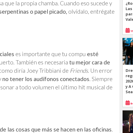
sa que la propia chamba. Cuando eso sucede y
¿Ro
Las
serpentinas o papel picado,
olvídalo, entrégate
par
Val
11
ciales
es importante que tu compu
esté
uerto. También es necesaria
tu mejor cara de
, como diría Joey Tribbiani de
Friends
. Un error
Dre
reg
 y
no tener los audífonos conectados
. Siempre
202
 sonar a todo volumen el último hit musical de
y A
Sea
9 
de las cosas que más se hacen en las oficinas
.