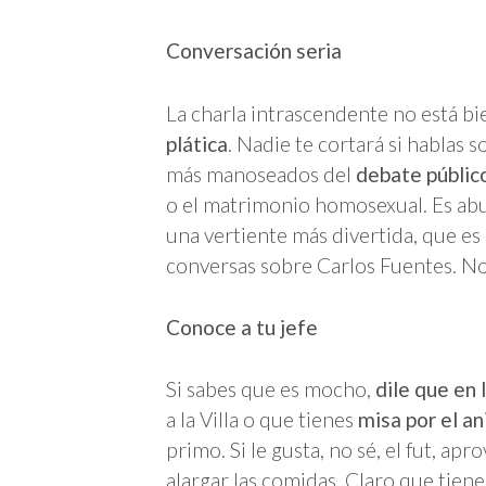
Conversación seria
La charla intrascendente no está bi
plática
. Nadie te cortará si hablas 
más manoseados del
debate públic
o el matrimonio homosexual. Es abu
una vertiente más divertida, que es 
conversas sobre Carlos Fuentes. No
Conoce a tu jefe
Si sabes que es mocho,
dile que en 
a la Villa o que tienes
misa por el an
primo. Si le gusta, no sé, el fut, ap
alargar las comidas. Claro que tien