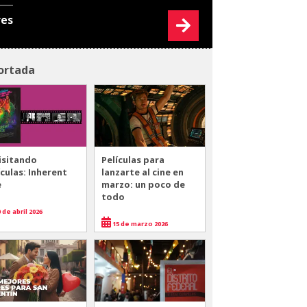
res
ortada
isitando
Películas para
ículas: Inherent
lanzarte al cine en
e
marzo: un poco de
todo
 de abril 2026
15 de marzo 2026