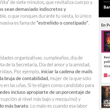
ñita” de siete minutos, que revitaliza cuerpo y
Ba
s sean demasiado indiscretos y
le, o que ronques durante tu siesta, lo único
evasiva es fama de
“estreñido o constipado”
.
En P
ividades organizativas: cumpleaños, día de
Rev
pel
a de la Secretaría, Día del amor y la amistad,
Vic
fridays. Por ejemplo,
iniciar la cadena de mails
20
a bruja de contabilidad,
mujer de la que sólo
s en las uñas. Si te eligen como candidato para
edes incluso apropiarte de un porcentaje de
rrupción al nivel más bajo y mezquino) y
o más barato
. Lo malo es cuando esa labor