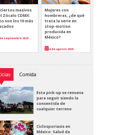
ciertos masivos
Mujeres con
el Zócalo CDMX:
hombreras, ¿de qué
os son los 10 más
trata la serie en
scados
stop-motion
producida en
México?
de septiembre 2025
6 de agosto 2025
icias
Comida
Esta pick-up se renueva
para seguir siendo la
consentida de
cualquier terreno
Ciclosporiasis en
México: Salud da