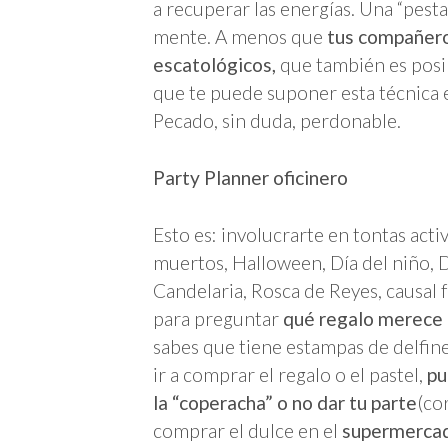
a recuperar las energías. Una “pesta
mente. A menos que
tus compañero
escatológicos,
que también es posib
que te puede suponer esta técnica 
Pecado, sin duda, perdonable.
Party Planner oficinero
Esto es: involucrarte en tontas act
muertos, Halloween, Día del niño, Dí
Candelaria, Rosca de Reyes, causal 
para preguntar
qué regalo merece l
sabes que tiene estampas de delfine
ir a comprar el regalo o el pastel,
pu
la “coperacha” o no dar tu parte
(co
comprar el dulce en el
supermercad