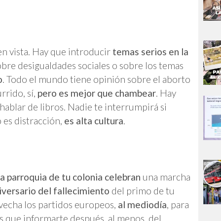
en vista. Hay que introducir
temas serios en la
sobre desigualdades sociales o sobre los temas
o
. Todo el mundo tiene opinión sobre el aborto
rrido, sí,
pero es mejor que chambear
. Hay
hablar de libros. Nadie te interrumpirá si
 es distracción,
es alta cultura
.
la parroquia de tu colonia celebran
una marcha
iversario del fallecimiento
del primo de tu
rovecha los partidos europeos,
al mediodía
, para
es que informarte después, al menos, del