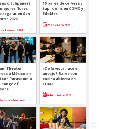
sas o tulipanes?
10 bares de cerveza y
 mejores flores
tap rooms en CDMX y
a regalar en San
EdoMex
entín 2026
29 de enero 2026
 de febrero 2026
am Theater
¿De la vista nace el
resa a México en
antojo? Bares con
6 con Parasomnia
cocina abierta en
 Change of
CDMX
sons
6 de octubre 2025
de diciembre 2025