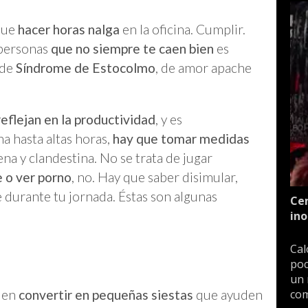
 que
hacer horas nalga
en la oficina. Cumplir.
 personas
que no siempre te caen bien
es
 de
Síndrome de Estocolmo
, de amor apache
reflejan en la productividad
, y es
na hasta altas horas,
hay que tomar medidas
a y clandestina. No se trata de jugar
e o ver porno
, no. Hay que saber disimular,
 durante tu jornada. Éstas son algunas
Cen
ino
Cal
poc
un 
eden
convertir en pequeñas siestas
que ayuden
com