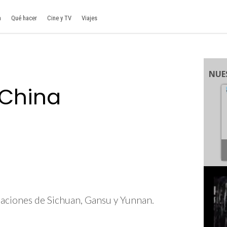
a
Qué hacer
Cine y TV
Viajes
NUE
 China
blaciones de Sichuan, Gansu y Yunnan.