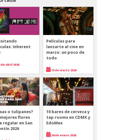
isitando
Películas para
ículas: Inherent
lanzarte al cine en
e
marzo: un poco de
todo
 de abril 2026
15 de marzo 2026
sas o tulipanes?
10 bares de cerveza y
 mejores flores
tap rooms en CDMX y
a regalar en San
EdoMex
entín 2026
29 de enero 2026