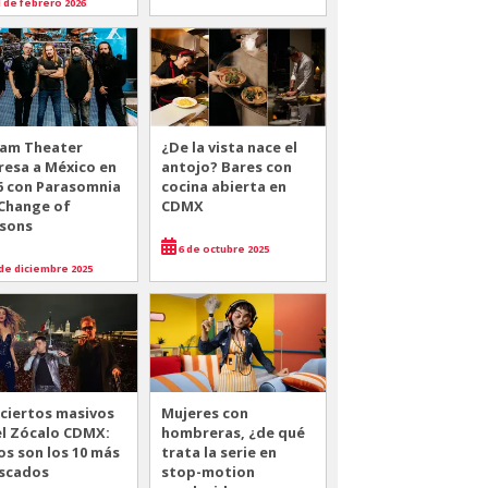
 de febrero 2026
am Theater
¿De la vista nace el
resa a México en
antojo? Bares con
6 con Parasomnia
cocina abierta en
 Change of
CDMX
sons
6 de octubre 2025
de diciembre 2025
ciertos masivos
Mujeres con
el Zócalo CDMX:
hombreras, ¿de qué
os son los 10 más
trata la serie en
scados
stop-motion