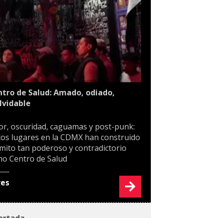
tro de Salud: Amado, odiado,
lvidable
or, oscuridad, caguamas y post-punk:
os lugares en la CDMX han construido
mito tan poderoso y contradictorio
o Centro de Salud
res
ortada