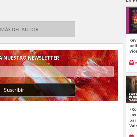
 MÁS DEL AUTOR
Rev
pel
Vic
 A NUESTRO NEWSLETTER
20
Suscribir
¿Ro
Las
par
Val