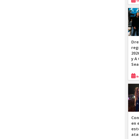
11
Dre
reg
202
y A
Sea
9 
Con
en 
est
ata