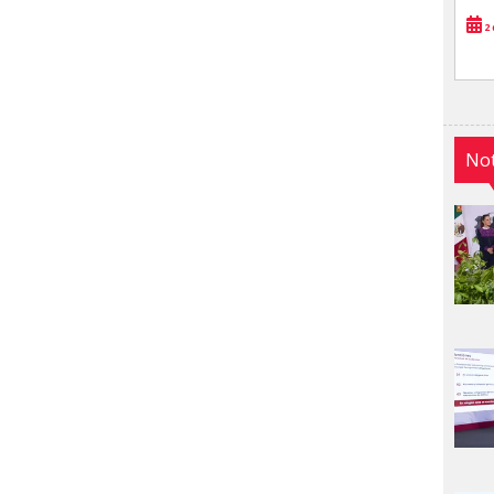
2 
Not