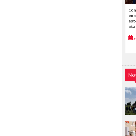
Con
en 
est
ata
2 
Not