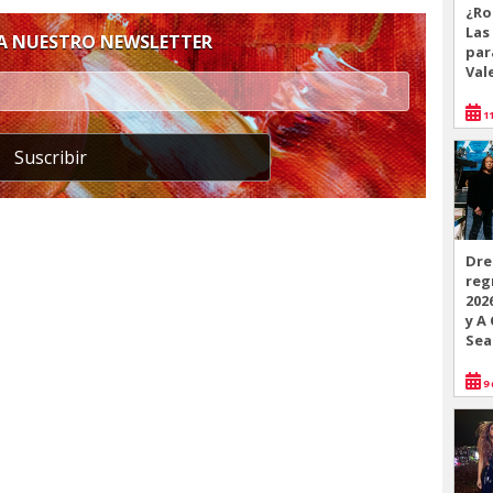
¿Ro
Las
 A NUESTRO NEWSLETTER
par
Val
11
Suscribir
Dre
reg
202
y A
Sea
9 