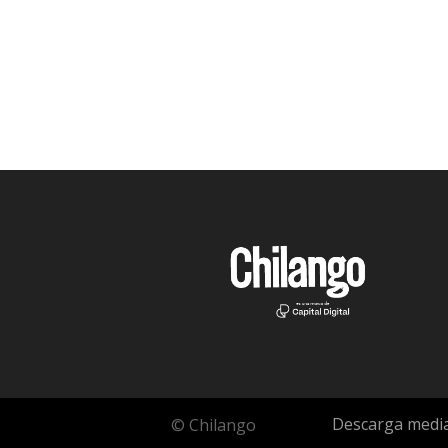
Descarga media
© Chilango