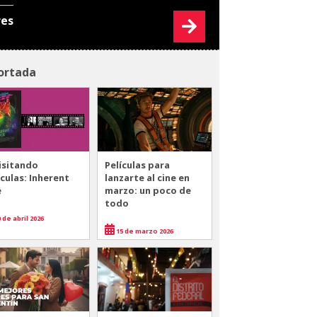
res
ortada
isitando
Películas para
ículas: Inherent
lanzarte al cine en
e
marzo: un poco de
todo
 de abril 2026
15 de marzo 2026