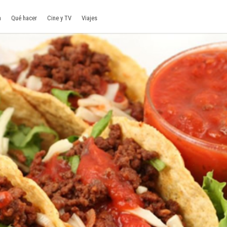
a
Qué hacer
Cine y TV
Viajes