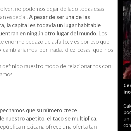
lver, no podemos dejar de lado todas esas
tan especial.
A pesar de ser una de las
a, la capital es todavía un lugar habitable
cuentran en ningún otro lugar del mundo.
Los
te enorme pedazo de asfalto, y es por eso que
 cambiaríamos por nada, diez cosas que nos
an definido nuestro modo de relacionarnos con
camos.
Cen
ino
Cal
pechamos que su número crece
poc
 nuestro apetito, el taco se multiplica.
un 
com
república mexicana ofrece una oferta tan