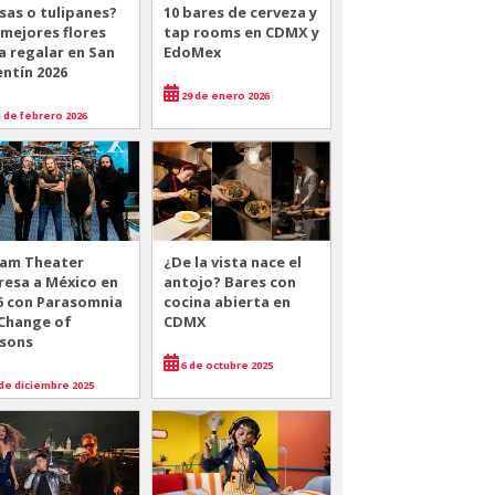
sas o tulipanes?
10 bares de cerveza y
 mejores flores
tap rooms en CDMX y
a regalar en San
EdoMex
entín 2026
29 de enero 2026
 de febrero 2026
am Theater
¿De la vista nace el
resa a México en
antojo? Bares con
6 con Parasomnia
cocina abierta en
 Change of
CDMX
sons
6 de octubre 2025
de diciembre 2025