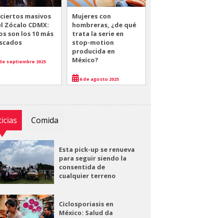
ciertos masivos
Mujeres con
el Zócalo CDMX:
hombreras, ¿de qué
os son los 10 más
trata la serie en
scados
stop-motion
producida en
México?
de septiembre 2025
6 de agosto 2025
icias
Comida
Esta pick-up se renueva
para seguir siendo la
consentida de
cualquier terreno
Ciclosporiasis en
México: Salud da