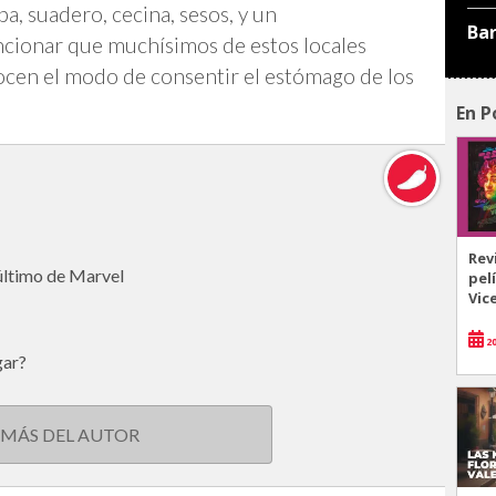
ipa, suadero, cecina, sesos, y un
Ba
ncionar que muchísimos de estos locales
nocen el modo de consentir el estómago de los
En P
Rev
 último de Marvel
pel
Vic
20
gar?
 MÁS DEL AUTOR