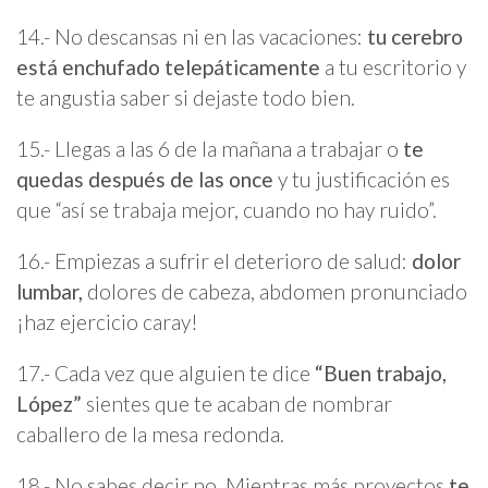
14.- No descansas ni en las vacaciones:
tu cerebro
está enchufado telepáticamente
a tu escritorio y
te angustia saber si dejaste todo bien.
15.- Llegas a las 6 de la mañana a trabajar o
te
quedas después de las once
y tu justificación es
que “así se trabaja mejor, cuando no hay ruido”.
16.- Empiezas a sufrir el deterioro de salud:
dolor
lumbar,
dolores de cabeza, abdomen pronunciado
¡haz ejercicio caray!
17.- Cada vez que alguien te dice
“Buen trabajo,
López”
sientes que te acaban de nombrar
caballero de la mesa redonda.
18.- No sabes decir no. Mientras más proyectos
te