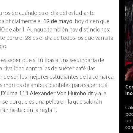
ros de cuándo es el día del estudiante
ba oficialmente el
19 de mayo
, hoy dicen que
 30 de abril. Aunque también hay distinciones:
te pero el 28 es el día de todos los que van a la
do.
es saber que si tú ibas a una secundaria de
 rivalidad contra las de suéter café (las
n de ser los mejores estudiantes de la comarca,
los morros de ambos planteles para saber cuál
Cen
a
Diurna 111 Alexander Von Humboldt
y a la
ino
nse porque es una pelea en la que saldrán
Cal
án hasta con la regla T.
poc
un 
com