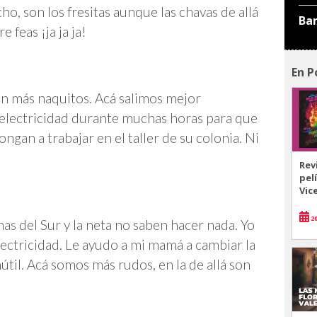
o, son los fresitas aunque las chavas de allá
Ba
e feas ¡ja ja ja!
En P
on más naquitos. Acá salimos mejor
y electricidad durante muchas horas para que
ngan a trabajar en el taller de su colonia. Ni
Rev
pel
Vic
20
as del Sur y la neta no saben hacer nada. Yo
lectricidad. Le ayudo a mi mamá a cambiar la
nútil. Acá somos más rudos, en la de allá son