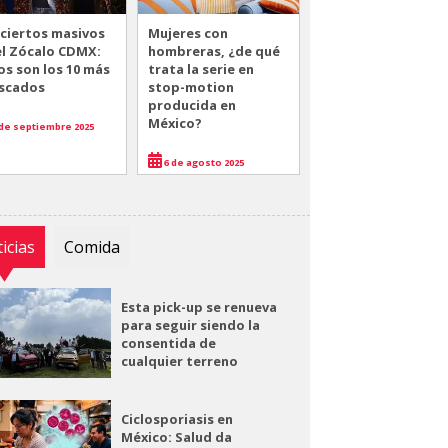
ciertos masivos
Mujeres con
el Zócalo CDMX:
hombreras, ¿de qué
os son los 10 más
trata la serie en
scados
stop-motion
producida en
México?
de septiembre 2025
6 de agosto 2025
icias
Comida
Esta pick-up se renueva
para seguir siendo la
consentida de
cualquier terreno
Ciclosporiasis en
México: Salud da