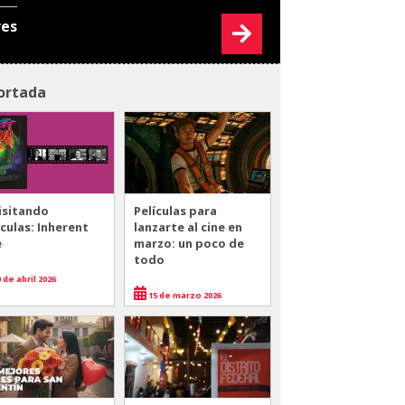
res
ortada
isitando
Películas para
ículas: Inherent
lanzarte al cine en
e
marzo: un poco de
todo
 de abril 2026
15 de marzo 2026