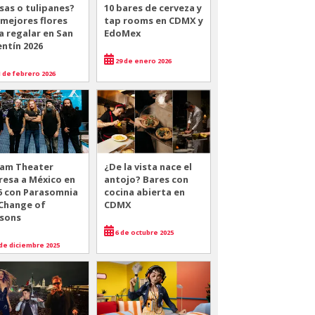
sas o tulipanes?
10 bares de cerveza y
 mejores flores
tap rooms en CDMX y
a regalar en San
EdoMex
entín 2026
29 de enero 2026
 de febrero 2026
am Theater
¿De la vista nace el
resa a México en
antojo? Bares con
6 con Parasomnia
cocina abierta en
 Change of
CDMX
sons
6 de octubre 2025
de diciembre 2025