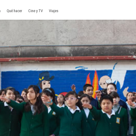
a
Qué hacer
Cine y TV
Viajes