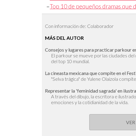
–
Top 10 de pequeños dramas que d
Con información de: Colaborador
MÁS DEL AUTOR
Consejos y lugares para practicar parkour en
El parkour se mueve por las ciudades de
del top 10 mundial.
La cineasta mexicana que compite en el Fest
"Selva trágica" de Yulene Olaizola compite 
Representar la 'feminidad sagrada' en ilustr
A través del dibujo, la escritora e ilustra
emociones y la cotidianidad de la vida.
VER