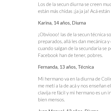
Los de la secun diurna se creen much
están más chidas ¡ja ja ja! Acá están r
Karina, 14 años, Diurna
¡Obviooo! las de la secun técnica s
preparados, allá les dan mecánica 
cuando salgan de la secundaria se po
Facebook han de tener, pobres.
Fernanda, 13 años, Técnica
Mi hermano va en la diurna de Colin
me metí a la de acá y nos enseñan e
clavija re fácil y mi hermano es un i
bien mensos.