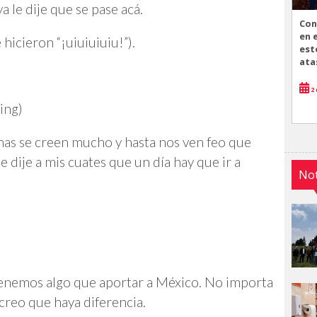
a le dije que se pase acá.
Con
en 
hicieron “¡uiuiuiuiu!”).
est
ata
2 
ing)
urnas se creen mucho y hasta nos ven feo que
 dije a mis cuates que un día hay que ir a
Not
tenemos algo que aportar a México. No importa
 creo que haya diferencia.