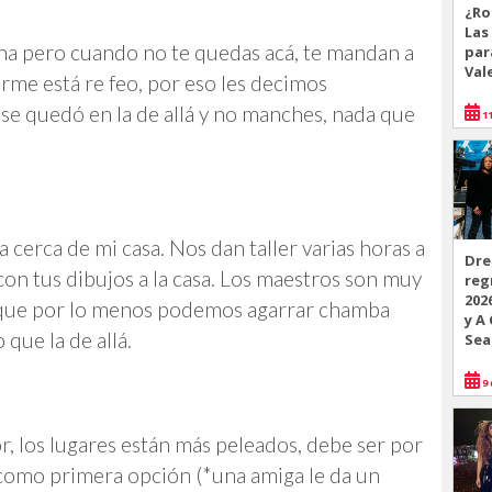
¿Ro
Las
na pero cuando no te quedas acá, te mandan a
par
Val
forme está re feo, por eso les decimos
se quedó en la de allá y no manches, nada que
11
 cerca de mi casa. Nos dan taller varias horas a
Dre
 con tus dibujos a la casa. Los maestros son muy
reg
202
 que por lo menos podemos agarrar chamba
y A
 que la de allá.
Sea
9 
, los lugares están más peleados, debe ser por
 como primera opción (*una amiga le da un