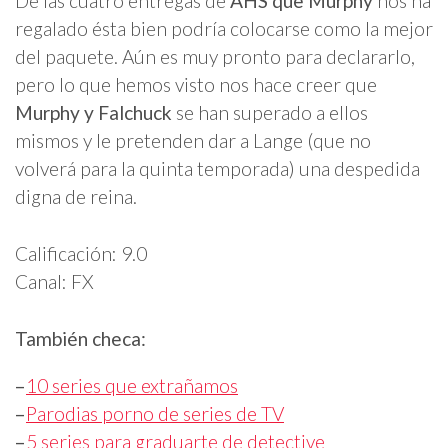
De las cuatro entregas de
AHS que Murphy
nos ha
regalado ésta bien podría colocarse como la mejor
del paquete. Aún es muy pronto para declararlo,
pero lo que hemos visto nos hace creer que
Murphy y Falchuck
se han superado a ellos
mismos y le pretenden dar a Lange (que no
volverá para la quinta temporada) una despedida
digna de reina.
Calificación: 9.0
Canal: FX
También checa:
–
10 series que extrañamos
–
Parodias porno de series de TV
–
5 series para graduarte de detective