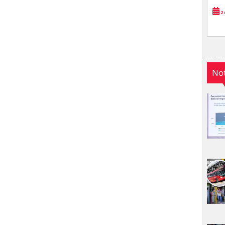
2 
Not