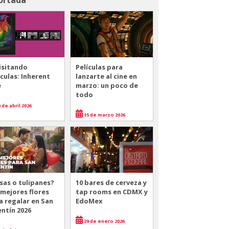
isitando
Películas para
ículas: Inherent
lanzarte al cine en
e
marzo: un poco de
todo
 de abril 2026
15 de marzo 2026
sas o tulipanes?
10 bares de cerveza y
 mejores flores
tap rooms en CDMX y
a regalar en San
EdoMex
entín 2026
29 de enero 2026