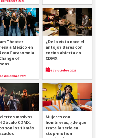
 de febrero 2026
am Theater
¿De la vista nace el
resa a México en
antojo? Bares con
6 con Parasomnia
cocina abierta en
 Change of
CDMX
sons
6 de octubre 2025
de diciembre 2025
ciertos masivos
Mujeres con
el Zócalo CDMX:
hombreras, ¿de qué
os son los 10 más
trata la serie en
scados
stop-motion