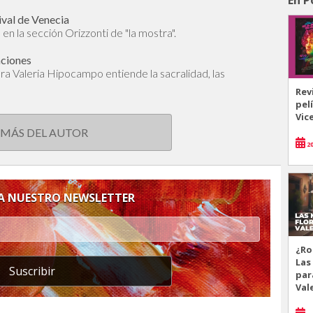
ival de Venecia
en la sección Orizzonti de "la mostra".
aciones
dora Valeria Hipocampo entiende la sacralidad, las
Rev
pel
Vic
 MÁS DEL AUTOR
20
 A NUESTRO NEWSLETTER
¿Ro
Las
Suscribir
par
Val