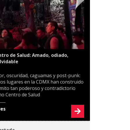
tro de Salud: Amado, odiado,
lvidable
or, oscuridad, caguamas y post-punk:
os lugares en la CDMX han construido
mito tan poderoso y contradictorio
o Centro de Salud
res
ortada