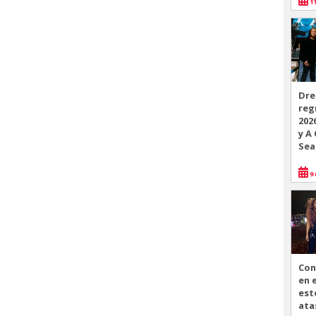
11
Dre
reg
202
y A
Sea
9 
Con
en 
est
ata