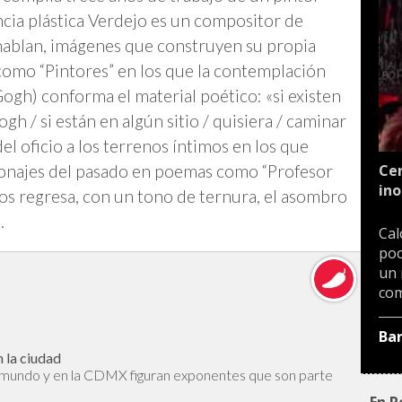
ncia plástica Verdejo es un compositor de
hablan, imágenes que construyen su propia
como “Pintores” en los que la contemplación
ogh) conforma el material poético: «si existen
h / si están en algún sitio / quisiera / caminar
del oficio a los terrenos íntimos en los que
sonajes del pasado en poemas como “Profesor
Cen
ino
os regresa, con un tono de ternura, el asombro
.
Cal
poc
un 
com
Ba
 la ciudad
l mundo y en la CDMX figuran exponentes que son parte
En P