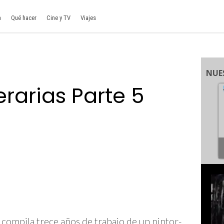
a
Qué hacer
Cine y TV
Viajes
NUE
rarias Parte 5
l compila trece años de trabajo de un pintor-