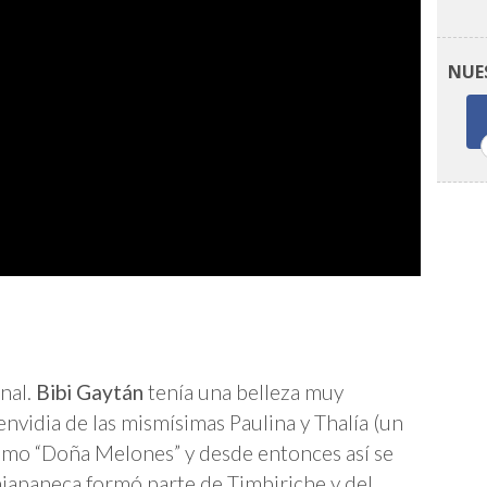
NUE
nal.
Bibi Gaytán
tenía una belleza muy
envidia de las mismísimas Paulina y Thalía (un
como “Doña Melones” y desde entonces así se
hiapaneca formó parte de Timbiriche y del