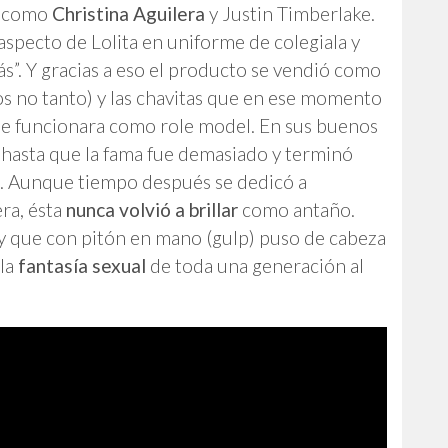
s como
Christina Aguilera
y Justin Timberlake.
specto de Lolita en uniforme de colegiala y
s”. Y gracias a eso el producto se vendió como
los no tanto) y las chavitas que en ese momento
e funcionara como role model. En sus buenos
 hasta que la fama fue demasiado y terminó
a. Aunque tiempo después se dedicó a
ra, ésta
nunca volvió a brillar
como antaño.
y que con pitón en mano (gulp) puso de cabeza
 la
fantasía sexual
de toda una generación al