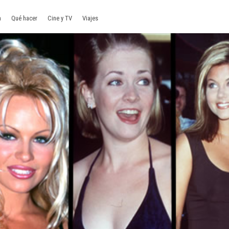
a
Qué hacer
Cine y TV
Viajes