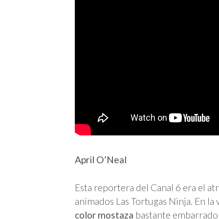
April O’Neal
Esta reportera del Canal 6 era el at
animados Las Tortugas Ninja. En la 
color mostaza
bastante embarrado a