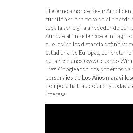
El eterno amor de Kevin Arnold en 
cuestión se enamoró de ella desde qu
toda la serie gira alrededor de cóm
Aunque al fin se le hace el milagrit
que la vida los distancia definitivam
estudiar a las Europas, concretamen
durante 8 años (aww), cuando Winni
Traz. Googleando nos podemos dar
personajes
de
Los Años maravillos
tiempo la ha tratado bien y todavía 
interesa.