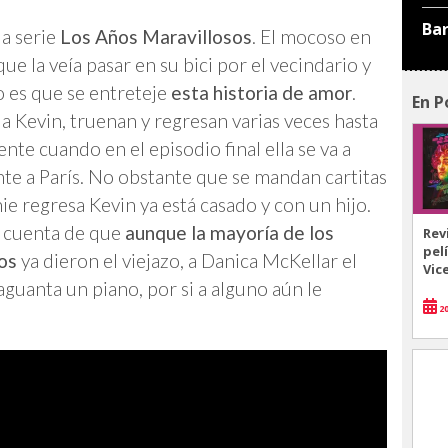
Ba
la serie
Los Años Maravillosos
. El mocoso en
e la veía pasar en su bici por el vecindario y
o es que se entreteje
esta historia de amor
.
En P
o a Kevin, truenan y regresan varias veces hasta
ente cuando en el episodio final ella se va a
te a París. No obstante que se mandan cartitas
e regresa Kevin ya está casado y con un hijo.
 cuenta de que
aunque la mayoría de los
Rev
pel
os
ya dieron el viejazo, a Danica McKellar el
Vic
aguanta un piano, por si a alguno aún le
20