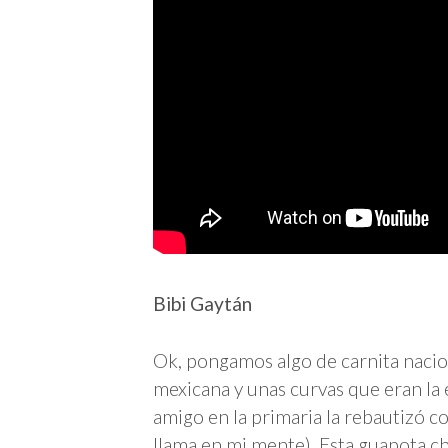
Bibi Gaytán
Ok, pongamos algo de carnita nacio
mexicana y unas curvas que eran la 
amigo en la primaria la rebautizó 
llama en mi mente). Esta guapota c