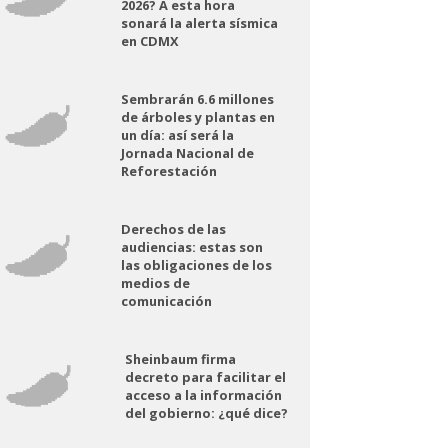
2026? A esta hora
sonará la alerta sísmica
en CDMX
Sembrarán 6.6 millones
de árboles y plantas en
un día: así será la
Jornada Nacional de
Reforestación
Derechos de las
audiencias: estas son
las obligaciones de los
medios de
comunicación
Sheinbaum firma
decreto para facilitar el
acceso a la información
del gobierno: ¿qué dice?