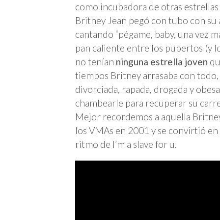
como incubadora de otras estrella
Britney Jean pegó con tubo con su a
cantando “pégame, baby, una vez má
pan caliente entre los pubertos (y 
no tenían
ninguna estrella joven
qu
tiempos Britney arrasaba con todo,
divorciada, rapada, drogada y obes
chambearle para recuperar su carre
Mejor recordemos a aquella Britne
los VMAs en 2001 y se convirtió en
ritmo de I’m a slave for u.