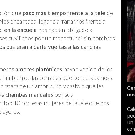
ación que
pasó más tiempo frente a la tele
de
Nos encantaba llegar a arranarnos frente al
ue
en la escuela
nos habían obligado a
aíses auxiliados por un mapamundi sin nombres
os pusieran a darle vueltas a las canchas
imeros
amores platónicos
hayan venido de los
s, también de las consolas que conectábamos a
 tratara de un amor puro y casto o que les
Cen
as chambas manuales
por sus
ino
 top 10 con esas mujeres de la tele que nos
Cal
s ayeres.
poc
un 
com