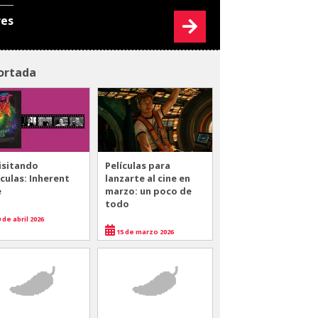
res
ortada
isitando
Películas para
ículas: Inherent
lanzarte al cine en
e
marzo: un poco de
todo
 de abril 2026
15 de marzo 2026