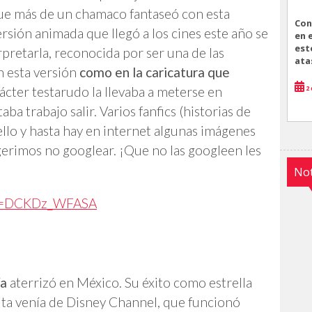
 que más de un chamaco fantaseó con esta
Con
rsión animada que llegó a los cines este año se
en 
est
pretarla, reconocida por ser una de las
ata
n esta versión
como en la caricatura que
2 
rácter testarudo la llevaba a meterse en
ba trabajo salir. Varios fanfics (historias de
ello y hasta hay en internet algunas imágenes
erimos no googlear. ¡Que no las googleen les
Not
?v=DCKDz_WFASA
ía
aterrizó en México. Su éxito como estrella
ita venía de Disney Channel, que funcionó