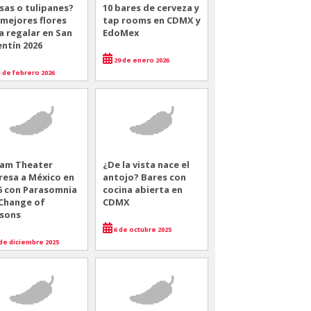
sas o tulipanes?
10 bares de cerveza y
 mejores flores
tap rooms en CDMX y
a regalar en San
EdoMex
entín 2026
29 de enero 2026
 de febrero 2026
am Theater
¿De la vista nace el
resa a México en
antojo? Bares con
6 con Parasomnia
cocina abierta en
 Change of
CDMX
sons
6 de octubre 2025
de diciembre 2025