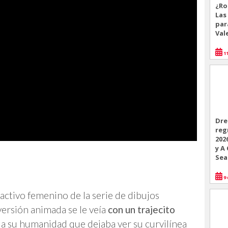
¿Ro
Las
par
Val
11
Dre
reg
202
y A
Sea
9 
ractivo femenino de la serie de dibujos
versión animada se le veía
con un trajecito
 su humanidad que dejaba ver su curvilínea