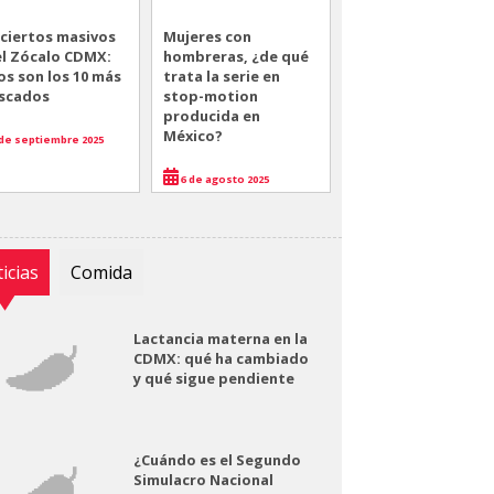
ciertos masivos
Mujeres con
el Zócalo CDMX:
hombreras, ¿de qué
os son los 10 más
trata la serie en
scados
stop-motion
producida en
México?
de septiembre 2025
6 de agosto 2025
icias
Comida
Lactancia materna en la
CDMX: qué ha cambiado
y qué sigue pendiente
¿Cuándo es el Segundo
Simulacro Nacional