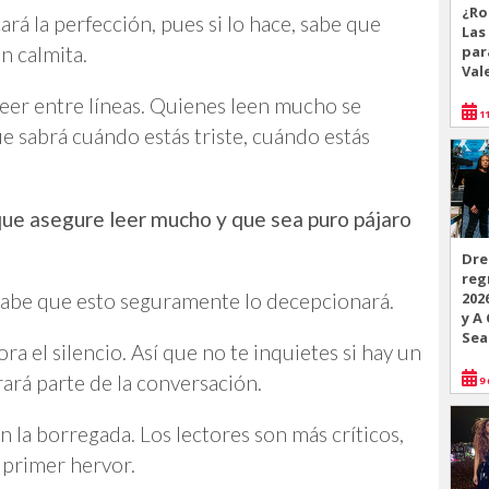
¿Ro
rá la perfección, pues si lo hace, sabe que
Las
par
n calmita.
Val
leer entre líneas. Quienes leen mucho se
11
e sabrá cuándo estás triste, cuándo estás
 que asegure leer mucho y que sea puro pájaro
Dre
reg
202
sabe que esto seguramente lo decepcionará.
y A
Sea
ora el silencio. Así que no te inquietes si hay un
ará parte de la conversación.
9 
n la borregada. Los lectores son más críticos,
 primer hervor.