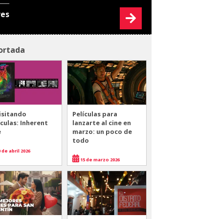
res
ortada
isitando
Películas para
ículas: Inherent
lanzarte al cine en
e
marzo: un poco de
todo
 de abril 2026
15 de marzo 2026