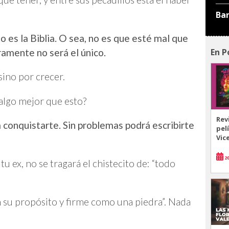
Ba
to es la Biblia. O sea, no es que esté mal que
En P
amente no será el único.
sino por crecer.
y algo mejor que esto?
Rev
a conquistarte. Sin problemas podrá escribirte
pel
Vic
20
tu ex, no se tragará el chistecito de: “todo
 su propósito y firme como una piedra”. Nada