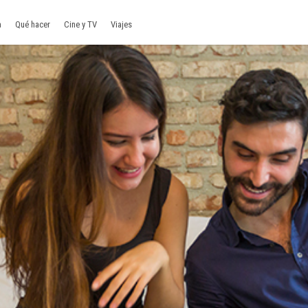
a
Qué hacer
Cine y TV
Viajes