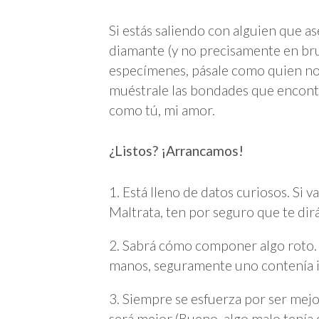
Si estás saliendo con alguien que as
diamante (y no precisamente en brut
especímenes, pásale como quien no q
muéstrale las bondades que encontr
como tú, mi amor.
¿Listos? ¡Arrancamos!
1. Está lleno de datos curiosos. Si
Maltrata, ten por seguro que te dirá 
2. Sabrá cómo componer algo roto. 
manos, seguramente uno contenía i
3. Siempre se esfuerza por ser mejo
será mejor.(Bueno, algo malo tenía q