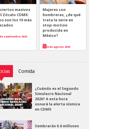
ciertos masivos
Mujeres con
el Zócalo CDMX:
hombreras, ¿de qué
os son los 10 más
trata la serie en
scados
stop-motion
producida en
México?
de septiembre 2025
6 de agosto 2025
icias
Comida
¿Cuándo es el Segundo
Simulacro Nacional
2026? A esta hora
sonará la alerta sísmica
en CDMX
Sembrarán 6.6 millones