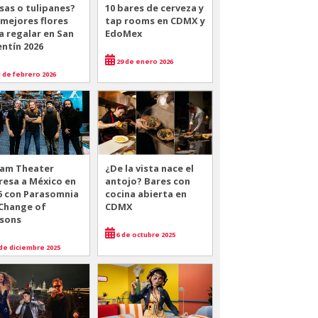
sas o tulipanes?
10 bares de cerveza y
 mejores flores
tap rooms en CDMX y
a regalar en San
EdoMex
entín 2026
29 de enero 2026
 de febrero 2026
am Theater
¿De la vista nace el
resa a México en
antojo? Bares con
6 con Parasomnia
cocina abierta en
 Change of
CDMX
sons
6 de octubre 2025
de diciembre 2025