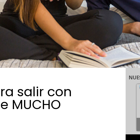
NUE
a salir con
lee MUCHO