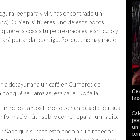
egura leer para vivir, has encontrado un
o). O bien, si tú eres uno de esos pocos
uiere la cosa a tu peoresnada este artículo y
ará por andar contigo. Porque: no hay nadie
 van a desayunar a un café en Cumbres de
Cen
por qué se llama así esa calle. No falla.
ino
Entre los tantos libros que han pasado por sus
Cal
nformación útil sobre cómo reparar un radio.
poc
un 
r. Sabe que si hace esto, todo a su alrededor
com
ue tener, y entre sus pecadillos está el haber