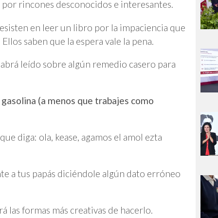
á por rincones desconocidos e interesantes.
sisten en leer un libro por la impaciencia que
 Ellos saben que la espera vale la pena.
habrá leído sobre algún remedio casero para
s gasolina (a menos que trabajes como
ue diga: ola, kease, agamos el amol ezta
te a tus papás diciéndole algún dato erróneo
á las formas más creativas de hacerlo.