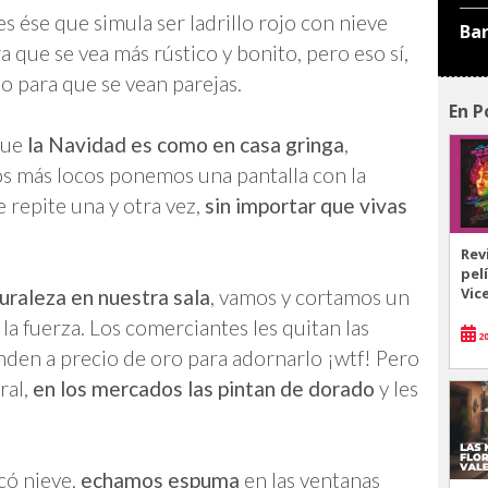
s ése que simula ser ladrillo rojo con nieve
Ba
a que se vea más rústico y bonito, pero eso sí,
o para que se vean parejas.
En P
que
la Navidad es como en casa gringa
,
s más locos ponemos una pantalla con la
 repite una y otra vez,
sin importar que vivas
Rev
pel
Vic
turaleza en nuestra sala
, vamos y cortamos un
a fuerza. Los comerciantes les quitan las
20
nden a precio de oro para adornarlo ¡wtf! Pero
ral,
en los mercados las pintan de dorado
y les
có nieve,
echamos espuma
en las ventanas