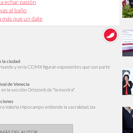
ca echar pasión
vas al baño
a más que un date
 la ciudad
l mundo y en la CDMX figuran exponentes que son parte
ival de Venecia
en la sección Orizzonti de "la mostra".
aciones
dora Valeria Hipocampo entiende la sacralidad, las
 MÁS DEL AUTOR