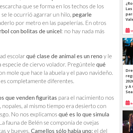
¿Ro
a escarcha que se forma en los techos de los
Las
se le ocurrió agarrar un hilo,
pegarle
par
Val
derlo por metro en las papelerías. En otros
árbol con bolitas de unicel
: no hay nada más
11
dad escolar
qué clase de animal es un reno
y le
a especie de ciervo volador. Pregúntele
qué
Dre
n mole que hace la abuela y el pavo navideño.
reg
les completamente diferentes.
202
y A
Sea
os que venden figuritas
para el nacimiento nos
9 
 nopales, al mismo tiempo era desierto con
usgo. No nos explicamos
qué es lo que simula
La fauna de Belén se componía de ovejas
cas y bueyes.
Camellos sólo había uno:
el del