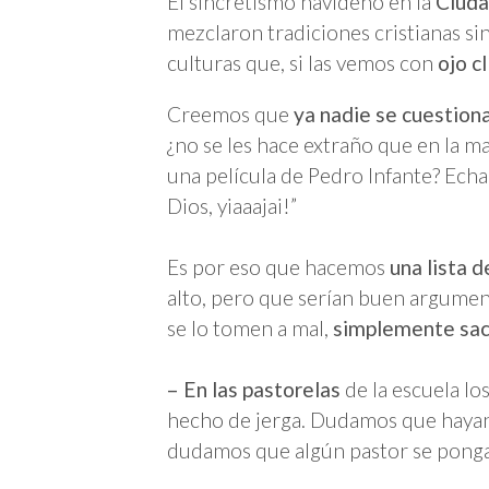
El sincretismo navideño en la
Ciuda
mezclaron tradiciones cristianas 
culturas que, si las vemos con
ojo cl
Creemos que
ya nadie se cuestion
¿no se les hace extraño que en la ma
una película de Pedro Infante? Echa
Dios, yiaaajai!”
Es por eso que hacemos
una lista 
alto, pero que serían buen argumen
se lo tomen a mal,
simplemente sa
– En las pastorelas
de la escuela lo
hecho de jerga. Dudamos que hayan 
dudamos que algún pastor se ponga u