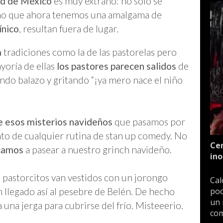
d de México
es muy extraño: no sólo se
sino que ahora tenemos una amalgama de
ínico
, resultan fuera de lugar.
a
tradiciones como la de las pastorelas pero
yoría de ellas
los pastores parecen salidos
de
ndo balazo y gritando “¡ya mero nace el niño
de esos misterios navideños
que pasamos por
to de cualquier rutina de stan up comedy. No
Cen
camos
a pasear a nuestro grinch navideño.
ino
s pastorcitos van vestidos con un jorongo
Cal
poc
llegado así al pesebre de Belén. De hecho
un 
na jerga para cubrirse del frío. Misteeerio.
com