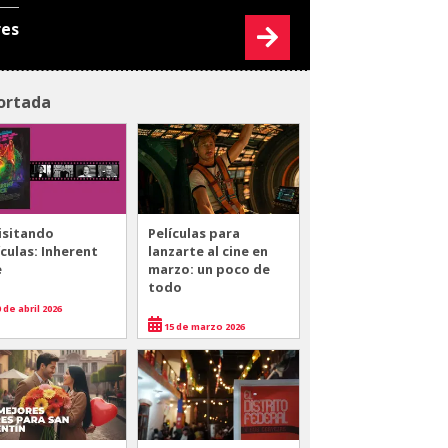
res
ortada
isitando
Películas para
ículas: Inherent
lanzarte al cine en
e
marzo: un poco de
todo
 de abril 2026
15 de marzo 2026