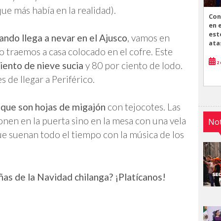
ue más había en la realidad).
Con
en 
est
ando llega a nevar en el Ajusco
, vamos en
ata
o traemos a casa colocado en el cofre. Este
2 
ciento de nieve sucia
y 80 por ciento de lodo.
 de llegar a Periférico.
,
que son hojas de migajón
con tejocotes. Las
nen en la puerta sino en la mesa con una vela
Not
e suenan todo el tiempo con la música de los
ñas de la Navidad chilanga? ¡Platícanos!