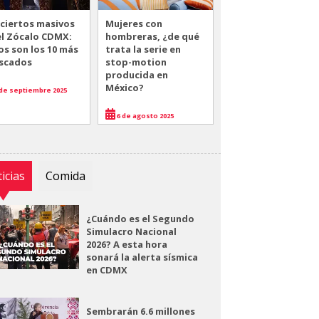
ciertos masivos
Mujeres con
el Zócalo CDMX:
hombreras, ¿de qué
os son los 10 más
trata la serie en
scados
stop-motion
producida en
México?
de septiembre 2025
6 de agosto 2025
icias
Comida
¿Cuándo es el Segundo
Simulacro Nacional
2026? A esta hora
sonará la alerta sísmica
en CDMX
Sembrarán 6.6 millones