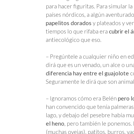
para hacer figuritas. Para simular l
países nórdicos, a algún aventurado 
papelitos dorados
y plateados y ven
tiempos lo que rifaba era
cubrir el 
antiecológico que eso.
– Pregúntele a cualquier niño en e
dirá que es un venado, un alce o un
diferencia hay entre el guajolote
co
Seguramente le dirá que son anima
– Ignoramos cómo era Belén
pero l
han convencido que tenía palmeras,
lago, y debajo del pesebre había m
el heno
, pero también le ponemos. 
(muchas ovejas), patitos, burros, va