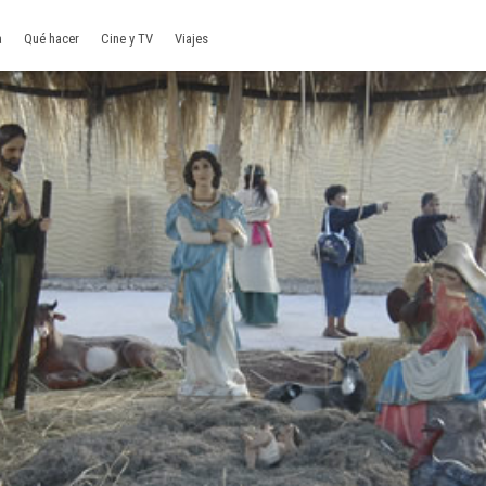
a
Qué hacer
Cine y TV
Viajes