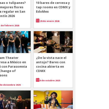
sas o tulipanes?
10 bares de cerveza y
 mejores flores
tap rooms en CDMX y
a regalar en San
EdoMex
entín 2026
29 de enero 2026
 de febrero 2026
am Theater
¿De la vista nace el
resa a México en
antojo? Bares con
6 con Parasomnia
cocina abierta en
 Change of
CDMX
sons
6 de octubre 2025
de diciembre 2025