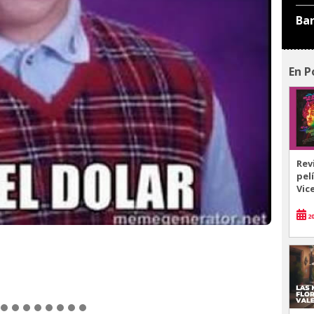
Ba
En P
Rev
pel
Vic
20