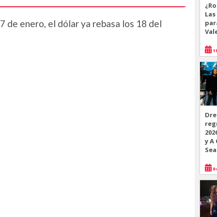
¿Ro
Las
 7 de enero, el dólar ya rebasa los 18 del
par
Val
11
Dre
reg
202
y A
Sea
9 