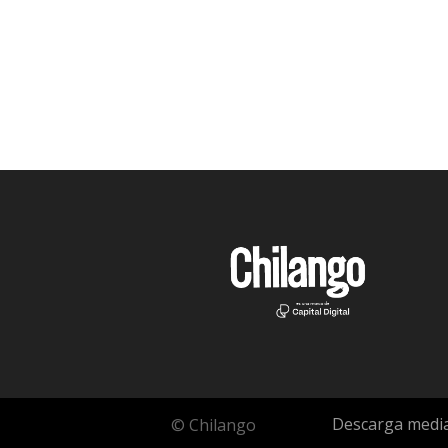
Descarga media
© Chilango