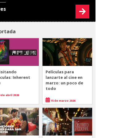
res
ortada
isitando
Películas para
ículas: Inherent
lanzarte al cine en
e
marzo: un poco de
todo
 de abril 2026
15 de marzo 2026