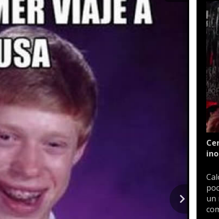
Cen
ino
Cal
poc
un 
com