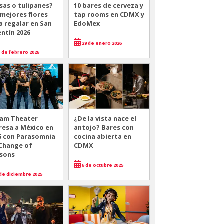
sas o tulipanes?
10 bares de cerveza y
 mejores flores
tap rooms en CDMX y
a regalar en San
EdoMex
entín 2026
29 de enero 2026
 de febrero 2026
am Theater
¿De la vista nace el
resa a México en
antojo? Bares con
6 con Parasomnia
cocina abierta en
 Change of
CDMX
sons
6 de octubre 2025
de diciembre 2025