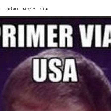
a
Qué hacer
Cine y TV
Viajes