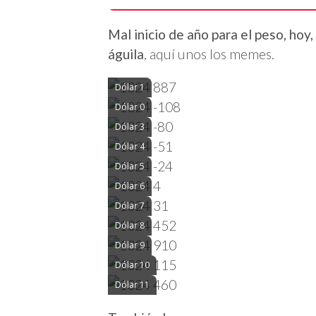
Mal inicio de año para el peso, hoy,
águila
, aquí unos los memes.
Dólar 1
Dólar 0
Dólar 3
Dólar 4
Dólar 5
Dólar 6
Dólar 7
Dólar 8
Dólar 9
Dólar 10
Dólar 11