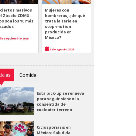
ciertos masivos
Mujeres con
el Zócalo CDMX:
hombreras, ¿de qué
os son los 10 más
trata la serie en
scados
stop-motion
producida en
México?
de septiembre 2025
6 de agosto 2025
icias
Comida
Esta pick-up se renueva
para seguir siendo la
consentida de
cualquier terreno
Ciclosporiasis en
México: Salud da