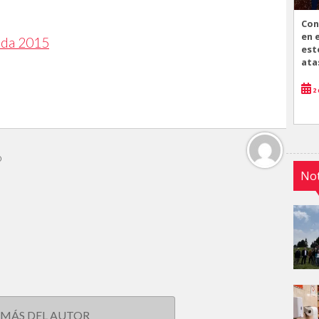
Con
en 
lada 2015
est
ata
2 
o
Not
 MÁS DEL AUTOR