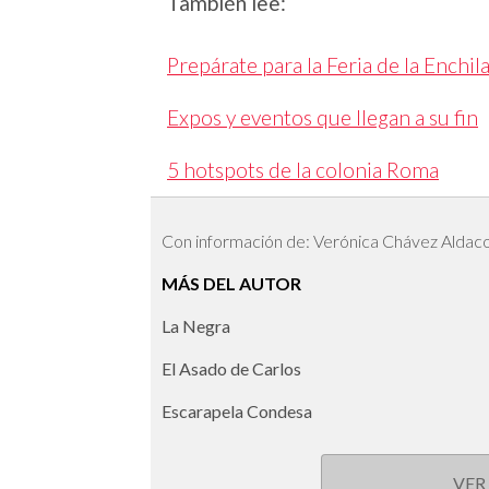
También lee:
Prepárate para la Feria de la Enchi
Expos y eventos que llegan a su fin
5 hotspots de la colonia Roma
Con información de: Verónica Chávez Aldac
MÁS DEL AUTOR
La Negra
El Asado de Carlos
Escarapela Condesa
VER