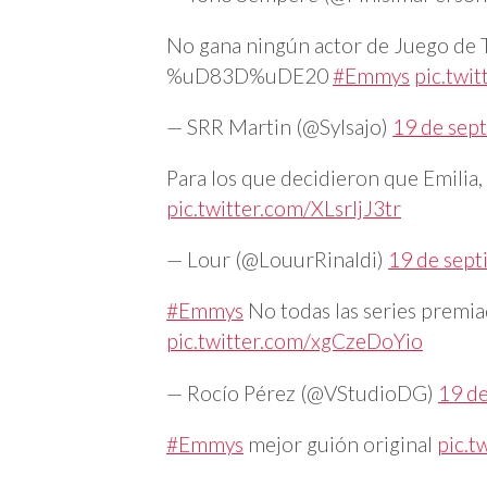
No gana ningún actor de Juego de 
%uD83D%uDE20
#Emmys
pic.twi
— SRR Martin (@Sylsajo)
19 de sep
Para los que decidieron que Emilia,
pic.twitter.com/XLsrIjJ3tr
— Lour (@LouurRinaldi)
19 de sep
#Emmys
No todas las series premia
pic.twitter.com/xgCzeDoYio
— Rocío Pérez (@VStudioDG)
19 d
#Emmys
mejor guión original
pic.t