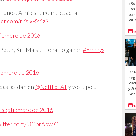
¿Ro
Las
Tronos. A mí esto no me cuadra
par
Val
tter.com/rZsixRY6zS
11
tiembre de 2016
 Peter, Kit, Maisie, Lena no ganen
#Emmys
tiembre de 2016
Dre
reg
202
das las dan en
@NetflixLAT
y vos tipo…
y A
Sea
9 
e septiembre de 2016
witter.com/i3GbrAbwjG