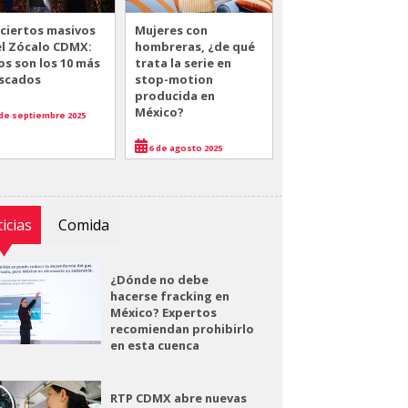
ciertos masivos
Mujeres con
el Zócalo CDMX:
hombreras, ¿de qué
os son los 10 más
trata la serie en
scados
stop-motion
producida en
México?
de septiembre 2025
6 de agosto 2025
icias
Comida
¿Dónde no debe
hacerse fracking en
México? Expertos
recomiendan prohibirlo
en esta cuenca
RTP CDMX abre nuevas