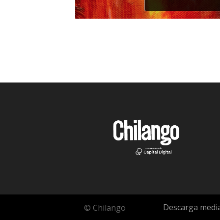
Descarga media
© Chilango