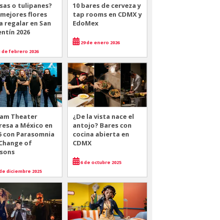
sas o tulipanes?
10 bares de cerveza y
 mejores flores
tap rooms en CDMX y
a regalar en San
EdoMex
entín 2026
29 de enero 2026
 de febrero 2026
am Theater
¿De la vista nace el
resa a México en
antojo? Bares con
6 con Parasomnia
cocina abierta en
 Change of
CDMX
sons
6 de octubre 2025
de diciembre 2025