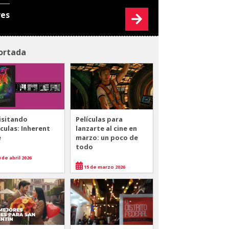
res
ortada
isitando
Películas para
ículas: Inherent
lanzarte al cine en
e
marzo: un poco de
todo
 de abril 2026
15 de marzo 2026