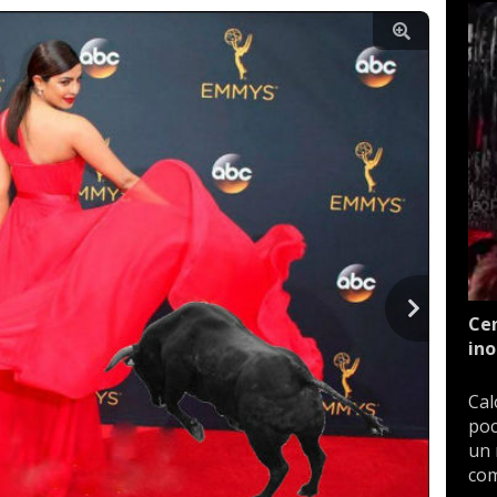
Cen
ino
Cal
poc
un 
com