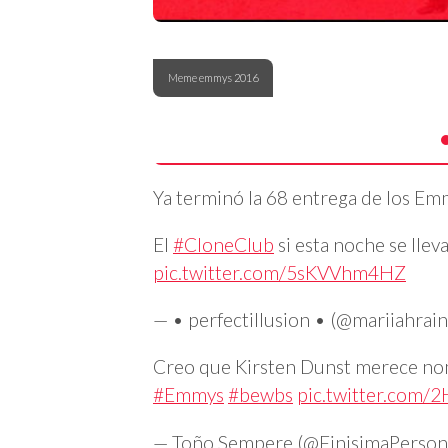
Meme emmys 2016
Ya terminó la 68 entrega de los Em
El
#CloneClub
si esta noche se llev
pic.twitter.com/5sKVVhm4HZ
— • perfectillusion • (@mariiahra
Creo que Kirsten Dunst merece n
#Emmys
#bewbs
pic.twitter.com
— Toño Sempere (@FinisimaPerson