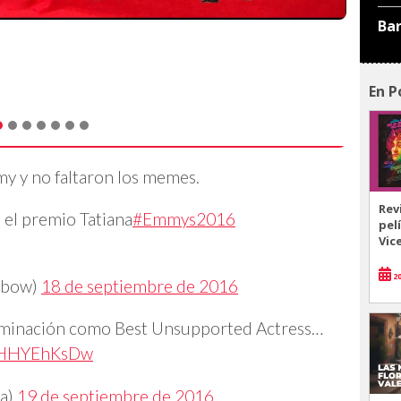
Ba
En P
my y no faltaron los memes.
Rev
a el premio Tatiana
#Emmys2016
pel
Vic
20
inbow)
18 de septiembre de 2016
ominación como Best Unsupported Actress…
/2HHYEhKsDw
a)
19 de septiembre de 2016