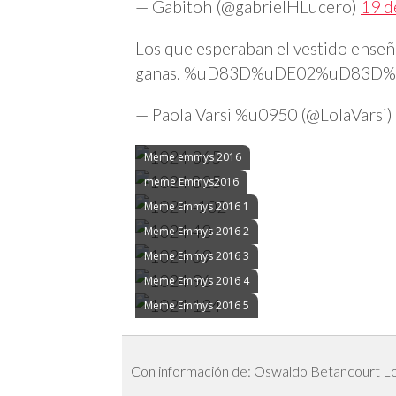
— Gabitoh (@gabrielHLucero)
19 d
Los que esperaban el vestido enseña
ganas. %uD83D%uDE02%uD83D
— Paola Varsi %u0950 (@LolaVarsi)
Meme emmys 2016
meme Emmys2016
Meme Emmys 2016 1
Meme Emmys 2016 2
Meme Emmys 2016 3
Meme Emmys 2016 4
Meme Emmys 2016 5
Con información de: Oswaldo Betancourt L