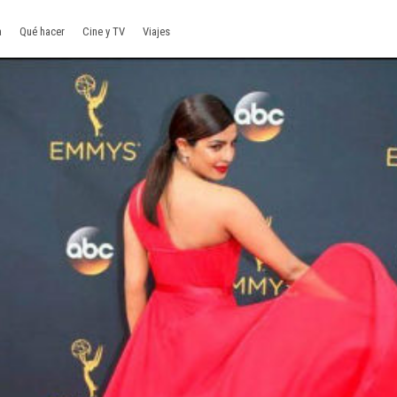
a
Qué hacer
Cine y TV
Viajes