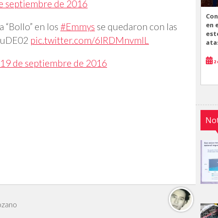
e septiembre de 2016
Con
en 
 “Bollo” en los
#Emmys
se quedaron con las
est
%uDE02
pic.twitter.com/6IRDMnvmIL
ata
19 de septiembre de 2016
2 
Not
ozano