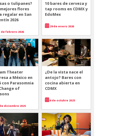
sas o tulipanes?
10 bares de cerveza y
 mejores flores
tap rooms en CDMX y
a regalar en San
EdoMex
entín 2026
29 de enero 2026
 de febrero 2026
am Theater
¿De la vista nace el
resa a México en
antojo? Bares con
6 con Parasomnia
cocina abierta en
 Change of
CDMX
sons
6 de octubre 2025
de diciembre 2025