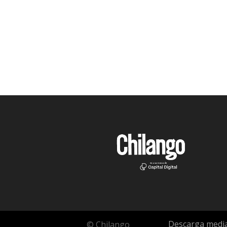
Descarga media
© Chilango