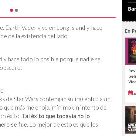
Ba
te. Darth Vader vive en Long Island y hace
En P
de de la existencia del lado
d y hace todo lo posible porque nadie se
o obscuro.
Rev
pel
Vic
mo
20
ks de Star Wars contengan su ira) entró a un
 lo que más me enoja, mínimo un intento de
con éxito.
Tal éxito que todavía no lo
nero se fue.
Lo mejor de esto es que los