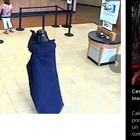
Cen
ino
Cal
poc
un 
com