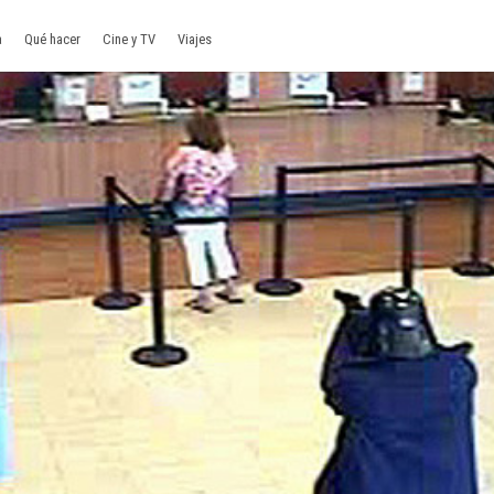
a
Qué hacer
Cine y TV
Viajes