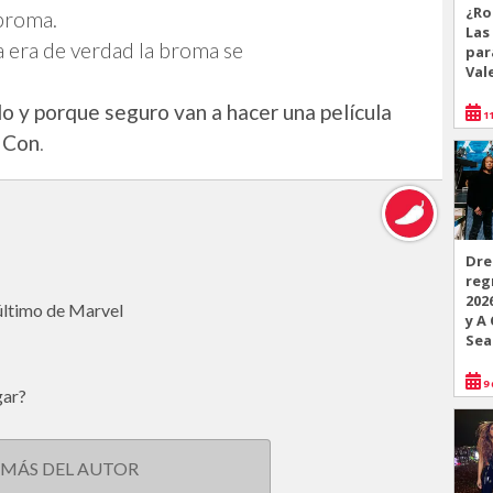
¿Ro
broma.
Las
a era de verdad la broma se
par
Val
do y porque seguro van a hacer una película
11
c Con
.
Dre
reg
202
 último de Marvel
y A
Sea
9 
gar?
 MÁS DEL AUTOR