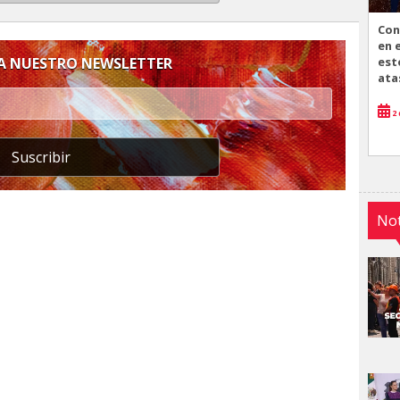
Con
en 
est
 A NUESTRO NEWSLETTER
ata
2 
Suscribir
Not