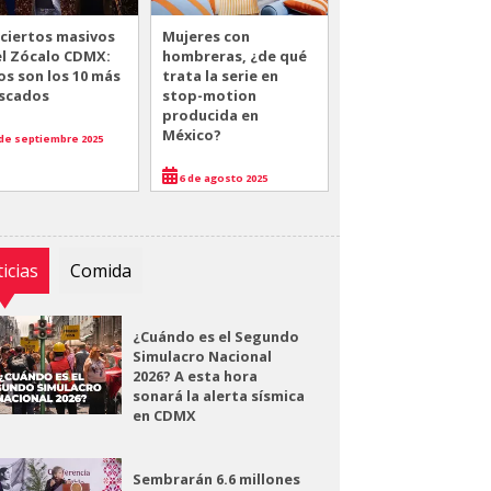
ciertos masivos
Mujeres con
el Zócalo CDMX:
hombreras, ¿de qué
os son los 10 más
trata la serie en
scados
stop-motion
producida en
México?
de septiembre 2025
6 de agosto 2025
icias
Comida
¿Cuándo es el Segundo
Simulacro Nacional
2026? A esta hora
sonará la alerta sísmica
en CDMX
Sembrarán 6.6 millones