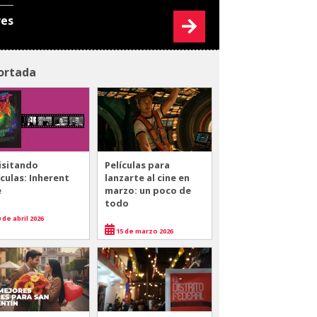
res
ortada
isitando
Películas para
ículas: Inherent
lanzarte al cine en
e
marzo: un poco de
todo
 de abril 2026
15 de marzo 2026