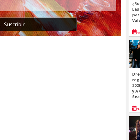
¿Ro
Las
par
Val
Suscribir
11
Dre
reg
202
y A
Sea
9 