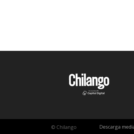
Descarga media
© Chilango