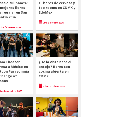
sas o tulipanes?
10 bares de cerveza y
 mejores flores
tap rooms en CDMX y
a regalar en San
EdoMex
entín 2026
29 de enero 2026
 de febrero 2026
am Theater
¿De la vista nace el
resa a México en
antojo? Bares con
6 con Parasomnia
cocina abierta en
 Change of
CDMX
sons
6 de octubre 2025
de diciembre 2025