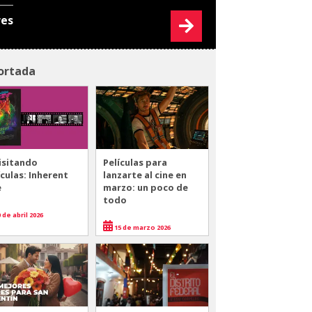
res
ortada
isitando
Películas para
ículas: Inherent
lanzarte al cine en
e
marzo: un poco de
todo
 de abril 2026
15 de marzo 2026