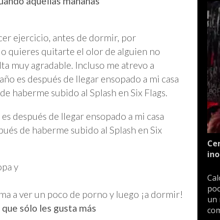
uando aquellas mañanas
er ejercicio, antes de dormir, por
 quieres quitarte el olor de alguien no
lta muy agradable. Incluso me atrevo a
año es después de llegar ensopado a mi casa
de haberme subido al Splash en Six Flags.
es después de llegar ensopado a mi casa
pués de haberme subido al Splash en Six
Cen
ino
opa y
Cal
poc
cama a ver un poco de porno y luego ¡a dormir!
un 
o que sólo les gusta más
com