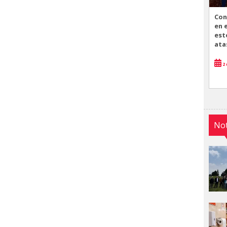
Con
en 
est
ata
2 
Not