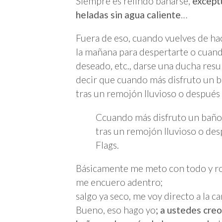
Siempre es relindo bañarse,
except
heladas sin agua caliente
…
Fuera de eso, cuando vuelves de hac
la mañana para despertarte o cuando
deseado, etc., darse una ducha resu
decir que cuando más disfruto un b
tras un remojón lluvioso o después 
Ccuando más disfruto un baño 
tras un remojón lluvioso o des
Flags.
Básicamente me meto con todo y r
me encuero adentro;
salgo ya seco, me voy directo a la 
Bueno, eso hago yo
; a ustedes cre