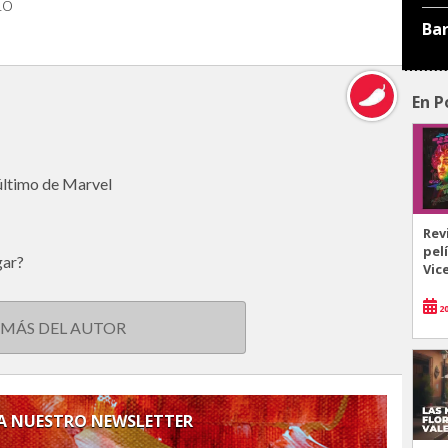
Lo
Ba
En P
 último de Marvel
Rev
pel
gar?
Vic
20
 MÁS DEL AUTOR
 A NUESTRO NEWSLETTER