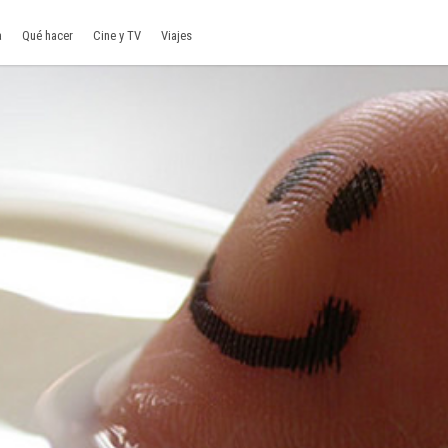
a
Qué hacer
Cine y TV
Viajes