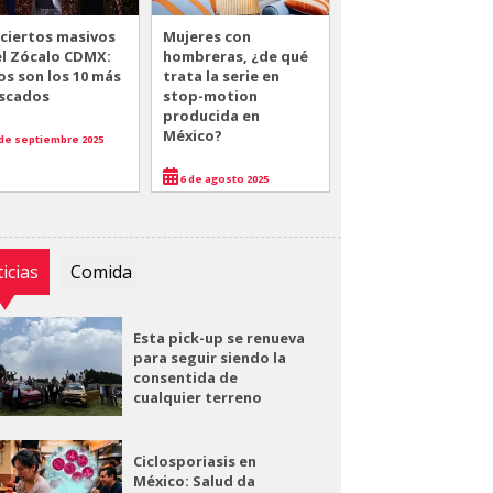
ciertos masivos
Mujeres con
el Zócalo CDMX:
hombreras, ¿de qué
os son los 10 más
trata la serie en
scados
stop-motion
producida en
México?
de septiembre 2025
6 de agosto 2025
icias
Comida
Esta pick-up se renueva
para seguir siendo la
consentida de
cualquier terreno
Ciclosporiasis en
México: Salud da