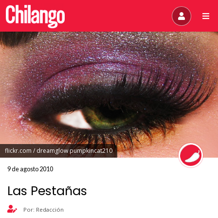
flickr.com / dreamglow pumpkincat210
9 de agosto 2010
Las Pestañas
Por: Redacción