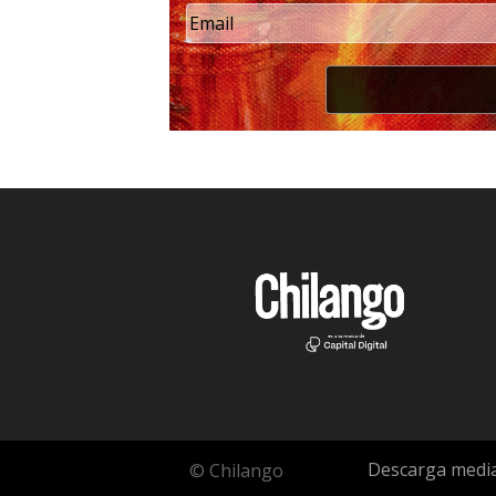
Descarga media
© Chilango