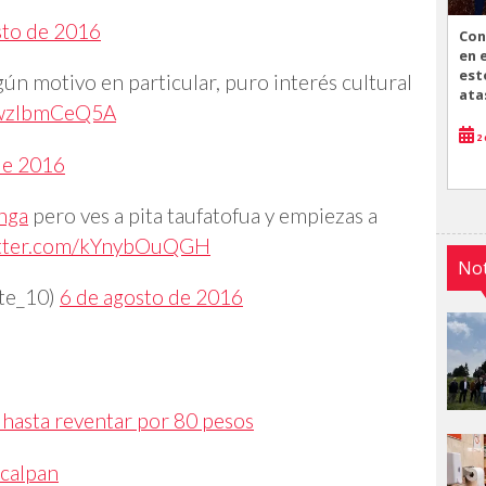
sto de 2016
Con
en 
est
ún motivo en particular, puro interés cultural
ata
m/wzIbmCeQ5A
2 
de 2016
nga
pero ves a pita taufatofua y empiezas a
itter.com/kYnybOuQGH
Not
tte_10)
6 de agosto de 2016
 hasta reventar por 80 pesos
ucalpan