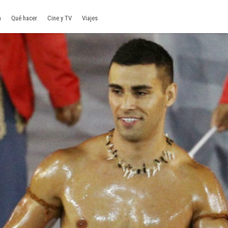
a
Qué hacer
Cine y TV
Viajes