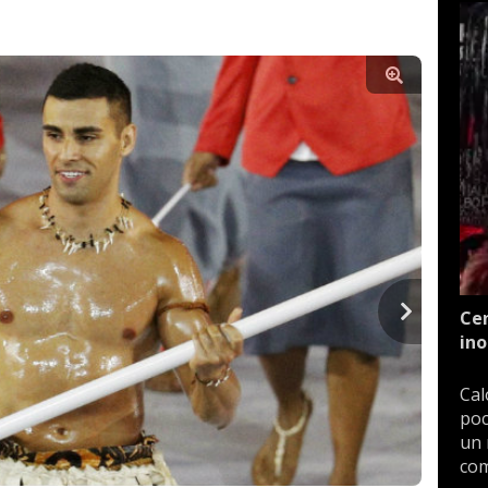
Cen
ino
Cal
poc
un 
com