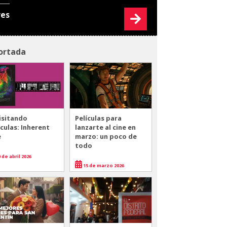
res
ortada
isitando
Películas para
ículas: Inherent
lanzarte al cine en
e
marzo: un poco de
todo
 de abril 2026
15 de marzo 2026