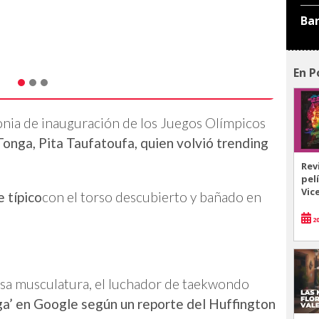
Ba
En P
monia de inauguración de los Juegos Olímpicos
onga, Pita Taufatoufa, quien volvió trending
Rev
pel
Vic
e típico
con el torso descubierto y bañado en
20
esa musculatura, el luchador de taekwondo
a’ en Google según un reporte del Huffington