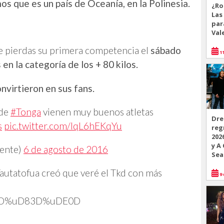
os que es un país de Oceanía, en la Polinesia.
¿Ro
Las
par
Val
o te pierdas su primera competencia el
sábado
11
 en la categoría de los + 80 kilos.
nvirtieron en sus fans.
 de
#Tonga
vienen muy buenos atletas
Dre
s
pic.twitter.com/IqL6hEKqYu
reg
202
y A
iente)
6 de agosto de 2016
Sea
 Tautatofua creó que veré el Tkd con más
9 
D%uD83D%uDE0D