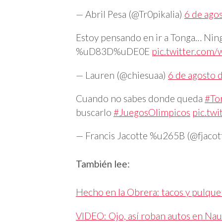
— Abril Pesa (@Tr0pikalia)
6 de ago
Estoy pensando en ir a Tonga… Ning
%uD83D%uDE0E
pic.twitter.co
— Lauren (@chiesuaa)
6 de agosto 
Cuando no sabes donde queda
#To
buscarlo
#JuegosOlimpicos
pic.tw
— Francis Jacotte %u265B (@fjaco
También lee:
Hecho en la Obrera: tacos y pulque
VIDEO: Ojo, así roban autos en Na