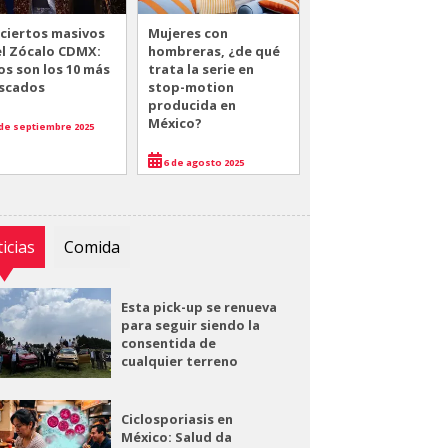
ciertos masivos
Mujeres con
el Zócalo CDMX:
hombreras, ¿de qué
os son los 10 más
trata la serie en
scados
stop-motion
producida en
México?
de septiembre 2025
6 de agosto 2025
icias
Comida
Esta pick-up se renueva
para seguir siendo la
consentida de
cualquier terreno
Ciclosporiasis en
México: Salud da