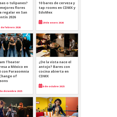
sas o tulipanes?
10 bares de cerveza y
 mejores flores
tap rooms en CDMX y
a regalar en San
EdoMex
entín 2026
29 de enero 2026
 de febrero 2026
am Theater
¿De la vista nace el
resa a México en
antojo? Bares con
6 con Parasomnia
cocina abierta en
 Change of
CDMX
sons
6 de octubre 2025
de diciembre 2025