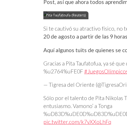
Post, así que ahora todos aprendim
Pita Taufatoufa (Reuters)
Si te cautivó su atractivo físico, n
20 de agosto a partir de las 9 horas
Aquí algunos tuits de quienes se co
Gracias a Pita Taufatofua, ya sé que
%u2764%uFE0F
#JuegosOlímpico
— Tigresa del Oriente (@TigresaOr
Sólo por el talento de Pita Nikolas
entusiasmo. Vamono’ a Tonga
%uD83D%uDE0D%uD83D%uDE0
pic.twitter.com/k7vXXoLhFq