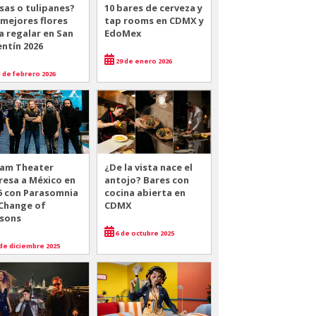
sas o tulipanes?
10 bares de cerveza y
 mejores flores
tap rooms en CDMX y
a regalar en San
EdoMex
entín 2026
29 de enero 2026
 de febrero 2026
am Theater
¿De la vista nace el
resa a México en
antojo? Bares con
6 con Parasomnia
cocina abierta en
 Change of
CDMX
sons
6 de octubre 2025
de diciembre 2025