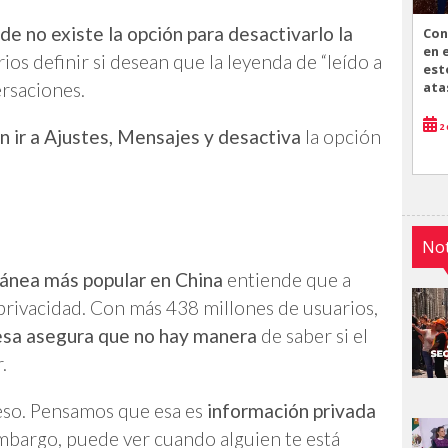
de no existe la opción para desactivarlo la
Con
en 
rios definir si desean que la leyenda de “leído a
est
ata
ersaciones.
2 
n ir a Ajustes, Mensajes y desactiva
la opción
Not
tánea más popular en China
entiende que a
 privacidad. Con más 438 millones de usuarios,
esa asegura que no hay manera
de saber si el
.
eso. Pensamos que esa es
información privada
embargo, puede ver cuando alguien te está