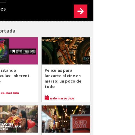
res
ortada
isitando
Películas para
ículas: Inherent
lanzarte al cine en
e
marzo: un poco de
todo
 de abril 2026
15 de marzo 2026