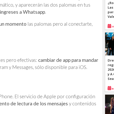
¿Ro
mático, y aparecerán las dos palomas en tus
Las
 ingreses a Whatsapp
.
par
Val
r un momento
las palomas pero al conectarte,
11
es pero efectivas:
cambiar de app para mandar
Dre
reg
ram y Messages, sólo disponible para iOS.
202
y A
Sea
9 
iPhone. El servicio de Apple por configuración
nto de lectura de los mensajes
y contenidos