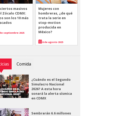
ciertos masivos
Mujeres con
el Zócalo CDMX:
hombreras, ¿de qué
os son los 10 más
trata la serie en
scados
stop-motion
producida en
México?
de septiembre 2025
6 de agosto 2025
icias
Comida
¿Cuándo es el Segundo
Simulacro Nacional
2026? A esta hora
sonará la alerta sísmica
en CDMX
Sembrarán 6.6 millones