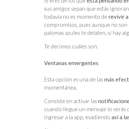
Si eres de los que
está pensando en
sus amigos sepan que estás ignora
todavía no es momento de
revivir 
compromisos, pues aunque no son m
palomas azules te delaten, sí hay a
Te decimos cuáles son.
Ventanas emergentes
Esta opción es una de las
más efecti
momentánea.
Consiste en activar las
notificacio
cuando llegue un mensaje lo verás d
ingresar a la app, evadiendo
así a l