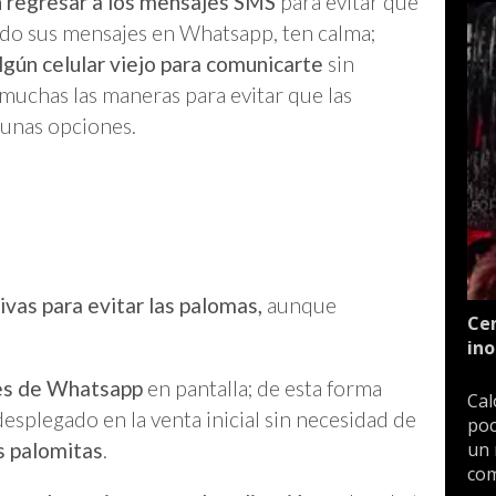
 regresar a los mensajes SMS
para evitar que
ndo sus mensajes en Whatsapp, ten calma;
algún celular viejo para comunicarte
sin
uchas las maneras para evitar que las
lgunas opciones.
vas para evitar las palomas,
aunque
Cen
ino
nes de Whatsapp
en pantalla; de esta forma
Cal
esplegado en la venta inicial sin necesidad de
poc
un 
as palomitas
.
com