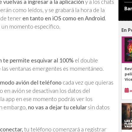
vuelvas a ingresar a la aplicación
y a los chats
Ba
erán como leídos, y se grabará la hora de la
ede tener
en tanto en iOS como en Android
.
n un momento específico.
En P
n te permite esquivar al 100%
el double
que las ventanas emergentes es momentáneo.
Rev
pel
Vic
l modo avión del teléfono
cada vez que quieras
 en avión se desactivan los datos del
20
a la app en ese momento podrás ver los
sin embargo,
no vas a dejar tu celular
sin datos
 conectar,
tu teléfono comenzará a registrar