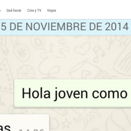
a
Qué hacer
Cine y TV
Viajes