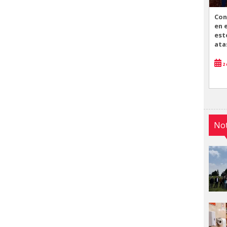
Con
en 
est
ata
2 
Not