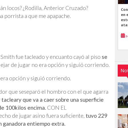
án locos? ¿Rodilla, Anterior Cruzado?
Con
en 
 porrista a que me apapache.
est
ata
2 
 Smith fue tacleado y encuanto cayó al piso
se
jar de jugar no era opción y siguió corriendo.
Not
era opción y siguió corriendo.
dor que seseparó el hombro con el que agarra
 tacleary que va a caer sobre una superficie
de 100kilos encima.
CON EL
 de jugar asíno fuera suficiente,
tuvo 229
ón ganadora entiempo extra.