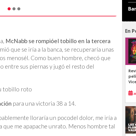
Ba
En P
a,
McNabb se rompióel tobillo en la tercera
ió que se iría a la banca, se recuperaría unas
Todos menosél. Como buen hombre, checó que
entre sus piernas y jugó el resto del
Rev
pel
Vic
u tobillo roto
20
ación
para una victoria 38 a 14.
ablemente lloraría un pocodel dolor, me iría a
ista que me apapache unrato. Menos hombre tal