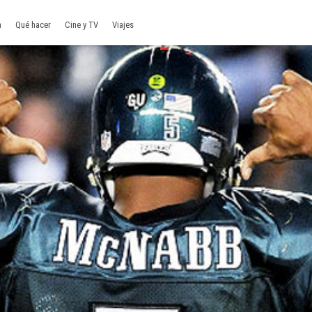
a
Qué hacer
Cine y TV
Viajes