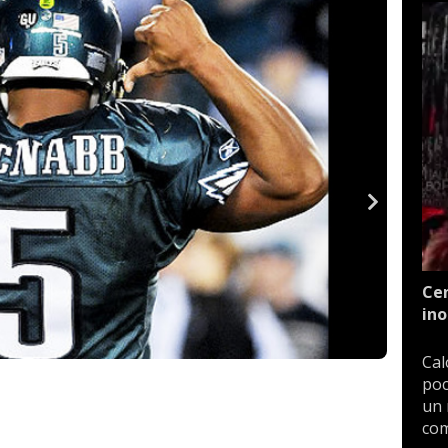
Cen
ino
Cal
poc
un 
com