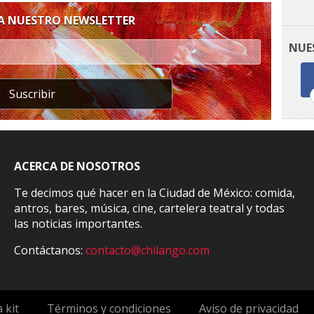
 A NUESTRO NEWSLETTER
NUE
Suscribir
ACERCA DE NOSOTROS
Te decimos qué hacer en la Ciudad de México: comida,
antros, bares, música, cine, cartelera teatral y todas
las noticias importantes.
Contáctanos:
contacto@chilango.com
 kit
Términos y condiciones
Aviso de privacidad