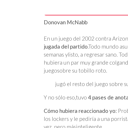
Donovan McNabb
En un juego del 2002 contra Arizon
jugada del partido
.Todo mundo asum
semanas ylisto, a regresar sano. 
hubiera un par muy grande colgando 
juegosobre su tobillo roto.
jugó el resto del juego sobre s
Y no sólo eso,tuvo
4 pases de anot
Cómo hubiera reaccionado yo:
Prob
los lockers y le pediría a una porr
vez, pero másinteligente.