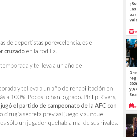
¿Ro
Las
par
Val
11
as de deportistas porexcelencia, es el
or cruzado
en la rodilla.
 temporada y te lleva a un año de
Dre
reg
202
orada y telleva a un año de rehabilitación en
y A
Sea
rás al100%. Pocos lo han logrado. Philip Rivers,
jugó el partido de campeonato de la AFC con
9 
vo cirugía secreta previaal juego y aunque
es sólo un jugador quehabla mal de sus rivales.