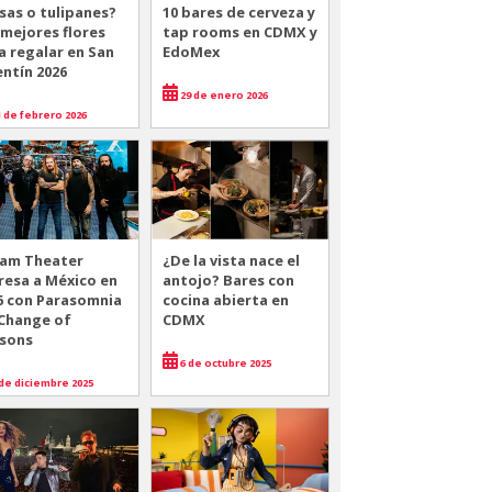
sas o tulipanes?
10 bares de cerveza y
 mejores flores
tap rooms en CDMX y
a regalar en San
EdoMex
entín 2026
29 de enero 2026
 de febrero 2026
am Theater
¿De la vista nace el
resa a México en
antojo? Bares con
6 con Parasomnia
cocina abierta en
 Change of
CDMX
sons
6 de octubre 2025
de diciembre 2025