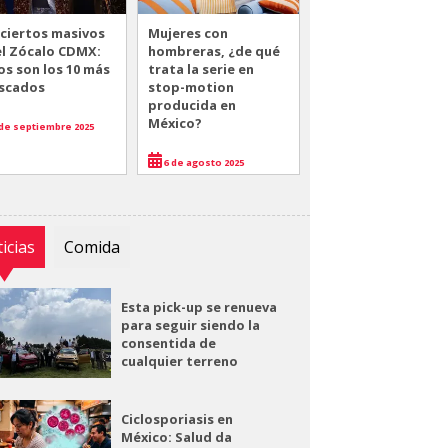
ciertos masivos
Mujeres con
el Zócalo CDMX:
hombreras, ¿de qué
os son los 10 más
trata la serie en
scados
stop-motion
producida en
México?
de septiembre 2025
6 de agosto 2025
icias
Comida
Esta pick-up se renueva
para seguir siendo la
consentida de
cualquier terreno
Ciclosporiasis en
México: Salud da