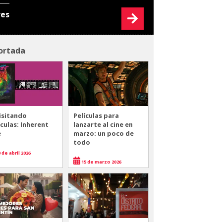
res
ortada
isitando
Películas para
ículas: Inherent
lanzarte al cine en
e
marzo: un poco de
todo
 de abril 2026
15 de marzo 2026