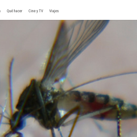
a
Qué hacer
Cine y TV
Viajes