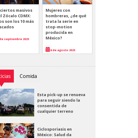
ciertos masivos
Mujeres con
el Zócalo CDMX:
hombreras, ¿de qué
os son los 10 más
trata la serie en
scados
stop-motion
producida en
México?
de septiembre 2025
6 de agosto 2025
icias
Comida
Esta pick-up se renueva
para seguir siendo la
consentida de
cualquier terreno
Ciclosporiasis en
México: Salud da