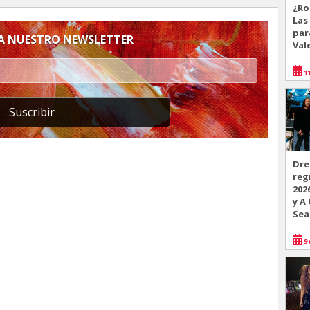
¿Ro
Las
par
 A NUESTRO NEWSLETTER
Val
11
Suscribir
Dre
reg
202
y A
Sea
9 