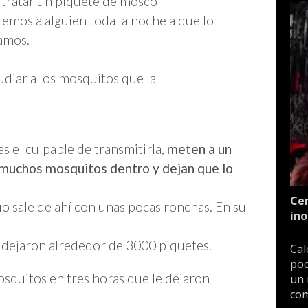
tratar un piquete de mosco
temos a alguien toda la noche a que lo
zamos.
udiar a los mosquitos que la
s el culpable de transmitirla,
meten a un
a muchos mosquitos dentro y dejan que lo
Cen
uo sale de ahí con unas pocas ronchas. En su
ino
 dejaron alrededor de 3000 piquetes.
Cal
poc
squitos en tres horas que le dejaron
un 
com