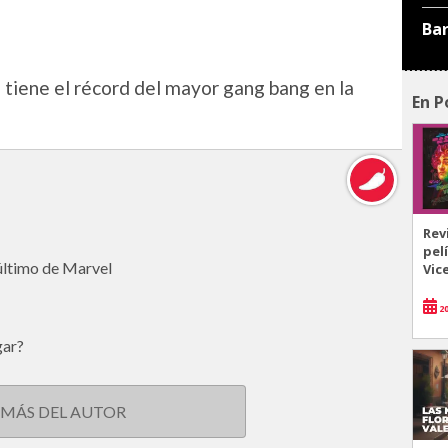
Ba
e tiene el récord del mayor gang bang en la
En P
Rev
pel
 último de Marvel
Vic
20
gar?
 MÁS DEL AUTOR