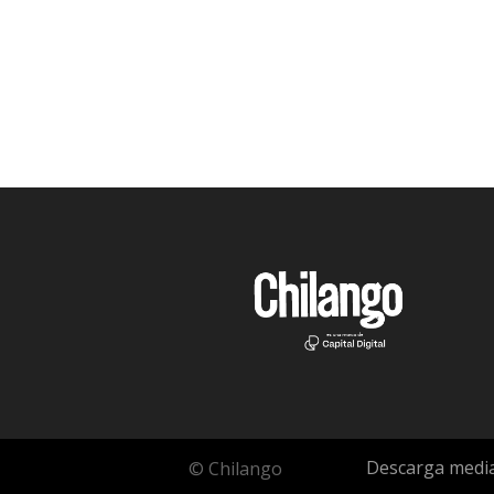
Descarga media
© Chilango