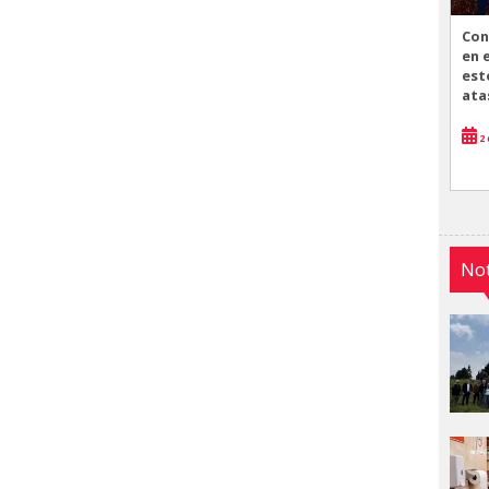
Con
en 
est
ata
2 
Not