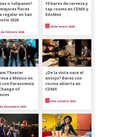
sas o tulipanes?
10 bares de cerveza y
 mejores flores
tap rooms en CDMX y
a regalar en San
EdoMex
entín 2026
29 de enero 2026
 de febrero 2026
am Theater
¿De la vista nace el
resa a México en
antojo? Bares con
6 con Parasomnia
cocina abierta en
 Change of
CDMX
sons
6 de octubre 2025
de diciembre 2025