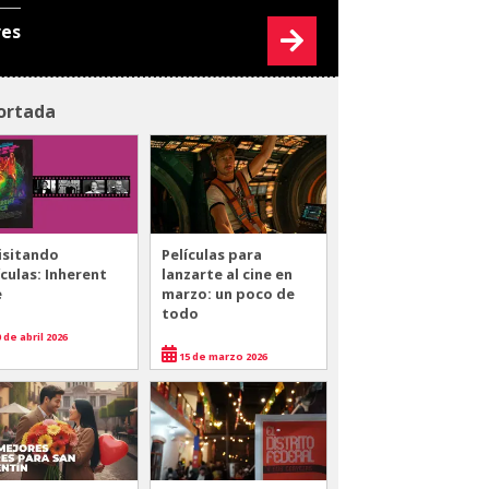
res
ortada
isitando
Películas para
ículas: Inherent
lanzarte al cine en
e
marzo: un poco de
todo
 de abril 2026
15 de marzo 2026