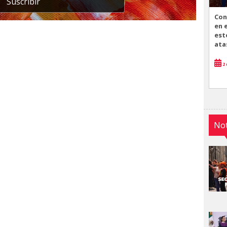
Suscribir
Con
en 
est
ata
2 
Not