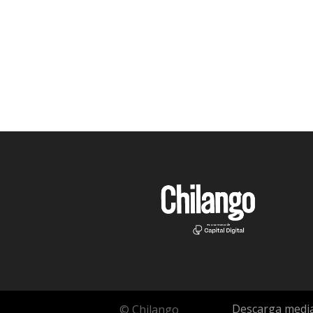
Descarga media
© Chilango