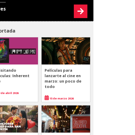
res
ortada
isitando
Películas para
ículas: Inherent
lanzarte al cine en
e
marzo: un poco de
todo
 de abril 2026
15 de marzo 2026