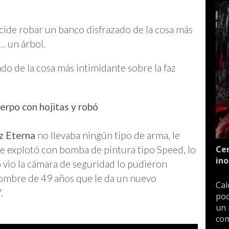
de robar un banco disfrazado de la cosa más
a… un árbol.
do de la cosa más intimidante sobre la faz
erpo con hojitas y robó
z Eterna
no llevaba ningún tipo de arma, le
e explotó con bomba de pintura tipo Speed, lo
Cen
ino
o vio la cámara de seguridad lo pudieron
hombre de 49 años que le da un nuevo
Cal
.
poc
un 
com