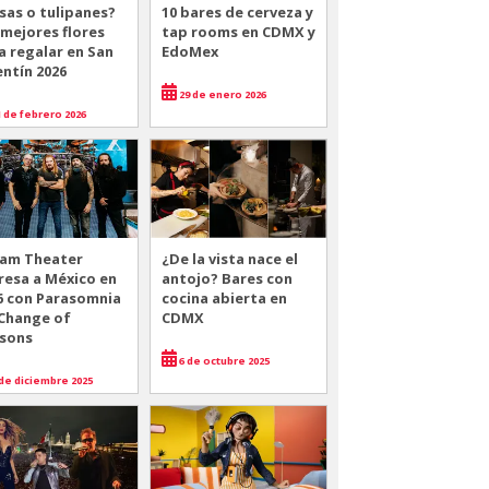
sas o tulipanes?
10 bares de cerveza y
 mejores flores
tap rooms en CDMX y
a regalar en San
EdoMex
entín 2026
29 de enero 2026
 de febrero 2026
am Theater
¿De la vista nace el
resa a México en
antojo? Bares con
6 con Parasomnia
cocina abierta en
 Change of
CDMX
sons
6 de octubre 2025
de diciembre 2025