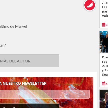
¿Ro
Las
par
Val
11
 último de Marvel
gar?
Dre
 MÁS DEL AUTOR
reg
202
y A
Sea
 A NUESTRO NEWSLETTER
9 