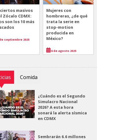
ciertos masivos
Mujeres con
el Zócalo CDMX:
hombreras, ¿de qué
os son los 10 más
trata la serie en
scados
stop-motion
producida en
México?
de septiembre 2025
6 de agosto 2025
icias
Comida
¿Cuándo es el Segundo
Simulacro Nacional
2026? A esta hora
sonará la alerta sísmica
en CDMX
Sembrarán 6.6 millones