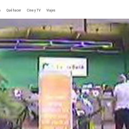
a
Qué hacer
Cine y TV
Viajes