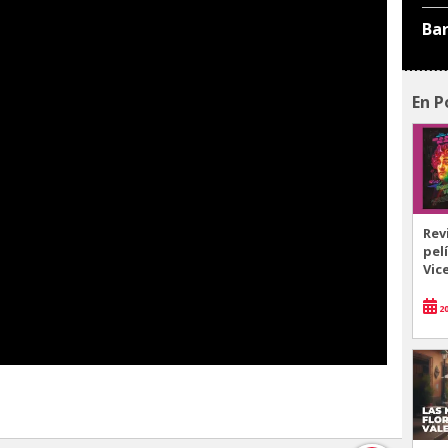
Ba
En P
Rev
pel
Vic
20