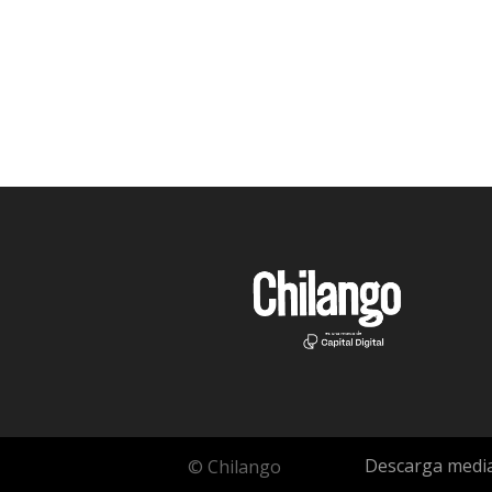
Descarga media
© Chilango