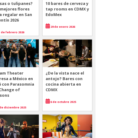
sas o tulipanes?
10 bares de cerveza y
 mejores flores
tap rooms en CDMX y
a regalar en San
EdoMex
entín 2026
29 de enero 2026
 de febrero 2026
am Theater
¿De la vista nace el
resa a México en
antojo? Bares con
6 con Parasomnia
cocina abierta en
 Change of
CDMX
sons
6 de octubre 2025
de diciembre 2025