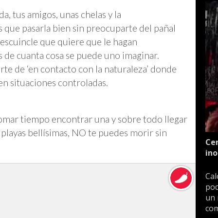
da, tus amigos, unas chelas y la
 que pasarla bien sin preocuparte del pañal
del escuincle que quiere que le hagan
s de cuanta cosa se puede uno imaginar.
te de ‘en contacto con la naturaleza’ donde
n situaciones controladas.
omar tiempo encontrar una y sobre todo llegar
 playas bellísimas, NO te puedes morir sin
Cen
ino
Cal
poc
un 
com