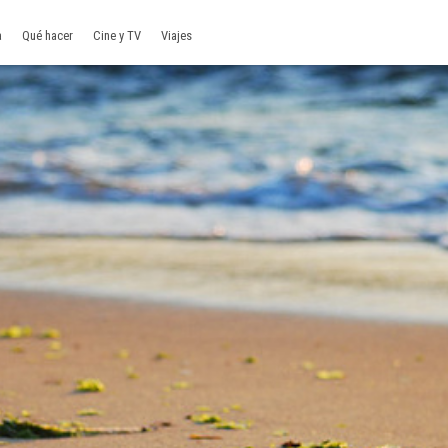
a
Qué hacer
Cine y TV
Viajes