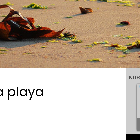
NUE
a playa