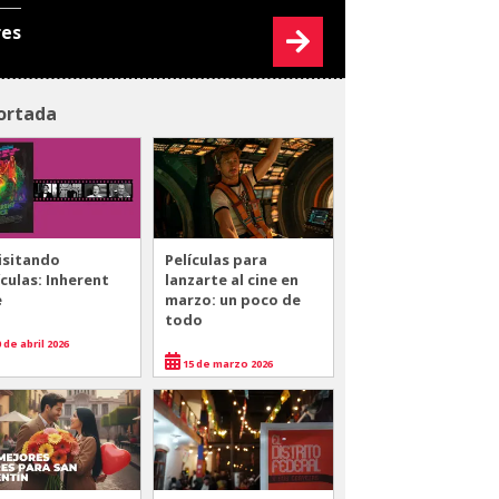
res
ortada
isitando
Películas para
ículas: Inherent
lanzarte al cine en
e
marzo: un poco de
todo
 de abril 2026
15 de marzo 2026