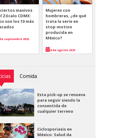
ciertos masivos
Mujeres con
el Zócalo CDMX:
hombreras, ¿de qué
os son los 10 más
trata la serie en
scados
stop-motion
producida en
México?
de septiembre 2025
6 de agosto 2025
icias
Comida
Esta pick-up se renueva
para seguir siendo la
consentida de
cualquier terreno
Ciclosporiasis en
México: Salud da