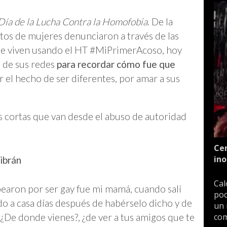
Día de la Lucha Contra la Homofobia
. De la
tos de mujeres denunciaron a través de las
 que viven usando el HT #MiPrimerAcoso, hoy
 de sus redes
para recordar cómo fue que
 el hecho de ser diferentes, por amar a sus
s cortas que van desde el abuso de autoridad
Cen
ino
Gibrán
Cal
pearon por ser gay fue mi mamá, cuando salí
poc
do a casa días después de habérselo dicho y de
un 
De donde vienes?, ¿de ver a tus amigos que te
com