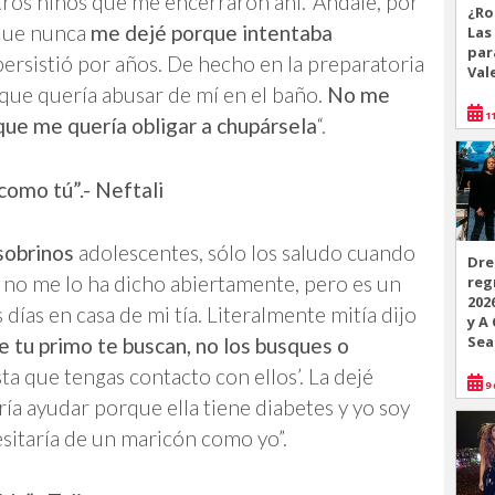
tros niños que me encerraron ahí. ‘Ándale, por
¿Ro
nque nunca
me dejé porque intentaba
Las
par
 persistió por años. De hecho en la preparatoria
Val
 que quería abusar de mí en el baño.
No me
11
que me quería obligar a chupársela
“.
como tú”.- Neftali
sobrinos
adolescentes, sólo los saludo cuando
Dre
 no me lo ha dicho abiertamente, pero es un
reg
202
días en casa de mi tía. Literalmente mitía dijo
y A
Sea
 de tu primo te buscan, no los busques o
usta que tengas contacto con ellos’. La dejé
9 
ría ayudar porque ella tiene diabetes y yo soy
esitaría de un maricón como yo”.