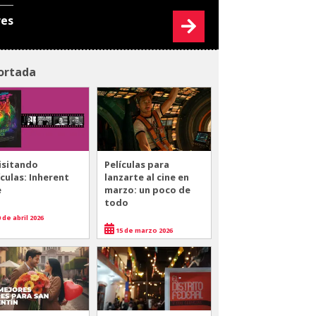
res
ortada
isitando
Películas para
ículas: Inherent
lanzarte al cine en
e
marzo: un poco de
todo
 de abril 2026
15 de marzo 2026