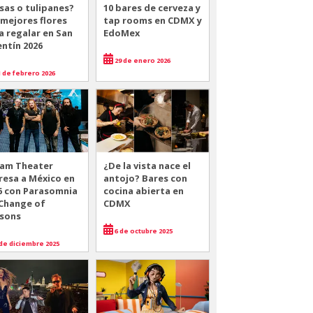
sas o tulipanes?
10 bares de cerveza y
 mejores flores
tap rooms en CDMX y
a regalar en San
EdoMex
entín 2026
29 de enero 2026
 de febrero 2026
am Theater
¿De la vista nace el
resa a México en
antojo? Bares con
6 con Parasomnia
cocina abierta en
 Change of
CDMX
sons
6 de octubre 2025
de diciembre 2025