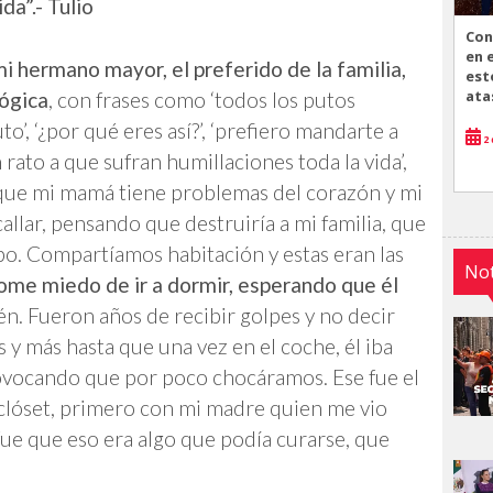
da”.- Tulio
Con
en 
i hermano mayor, el preferido de la familia,
est
ata
lógica
, con frases como ‘todos los putos
to’, ‘¿por qué eres así?’, ‘prefiero mandarte a
2 
rato a que sufran humillaciones toda la vida’,
s que mi mamá tiene problemas del corazón y mi
callar, pensando que destruiría a mi familia, que
po. Compartíamos habitación y estas eran las
Not
me miedo de ir a dormir, esperando que él
n. Fueron años de recibir golpes y no decir
 y más hasta que una vez en el coche, él iba
vocando que por poco chocáramos. Ese fue el
 clóset, primero con mi madre quien me vio
ue que eso era algo que podía curarse, que