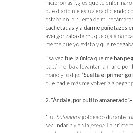
hicieron así?, ¿los que te enferma
que diario me estuviera diciendo co
estaba en la puerta de mi recámara 
cachetadas y a darme puñetazos e
avergonzaba de mí, que ojalá nunca
mente que yo existo y que renegab
Esa vez
fue la única que me han pe
papá me iba a levantar la mano por 
mano y le dije: “
Suelta el primer go
que nadie más me volvería a pegar 
2. “Ándale, por putito amanerado”.-
“Fui
bulleado
y golpeado durante muc
secundaria y en la
prepa
. La primer