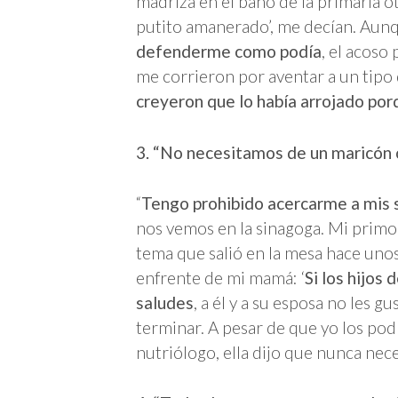
madriza en el baño de la primaria o
putito amanerado’, me decían. Au
defenderme como podía
, el acoso
me corrieron por aventar a un tipo
creyeron que lo había arrojado por
3. “No necesitamos de un maricón 
“
Tengo prohibido acercarme a mis 
nos vemos en la sinagoga. Mi primo
tema que salió en la mesa hace unos 
enfrente de mi mamá: ‘
Si los hijos
saludes
, a él y a su esposa no les g
terminar. A pesar de que yo los pod
nutriólogo, ella dijo que nunca nec