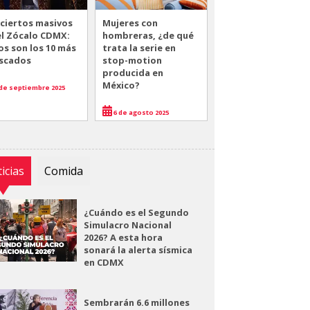
ciertos masivos
Mujeres con
el Zócalo CDMX:
hombreras, ¿de qué
os son los 10 más
trata la serie en
scados
stop-motion
producida en
México?
de septiembre 2025
6 de agosto 2025
icias
Comida
¿Cuándo es el Segundo
Simulacro Nacional
2026? A esta hora
sonará la alerta sísmica
en CDMX
Sembrarán 6.6 millones