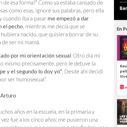
ron de esa forma?” Como ya estaba cansado de
Ba
sas como esas, ignoré sus palabras, pero ella
y cuando iba a pasar
me empezó a dar
n el pecho
, mientras me decía que se
En P
 hubiera nacido, que quisiera borrar de su
a de ser mi mamá.
gado por mi orientación sexual
. Otro día mi
lo mismo precisamente, pero le detuve la
Rev
lpe y el segundo lo doy yo”
. Desde ahí decidí
pel
Vic
por ser homosexual”.
20
 Arturo
hos años en la escuela, en la primaria y
a vez fue a los cinco años; me pusieron una