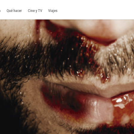
a
Qué hacer
Cine y TV
Viajes