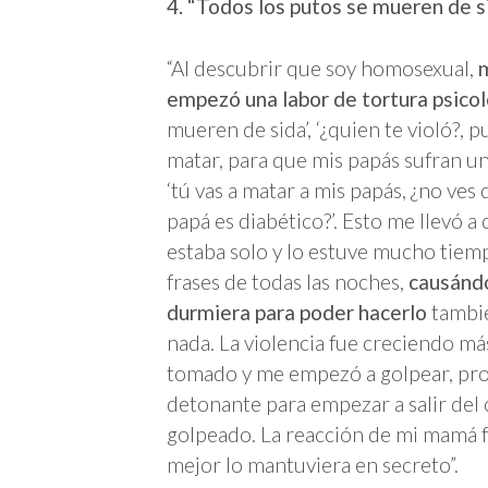
4. “Todos los putos se mueren de si
“Al descubrir que soy homosexual,
m
empezó una labor de tortura psico
mueren de sida’, ‘¿quien te violó?, pu
matar, para que mis papás sufran un 
‘tú vas a matar a mis papás, ¿no ve
papá es diabético?’. Esto me llevó a 
estaba solo y lo estuve mucho tiem
frases de todas las noches,
causándo
durmiera para poder hacerlo
tambié
nada. La violencia fue creciendo más
tomado y me empezó a golpear, pro
detonante para empezar a salir del
golpeado. La reacción de mi mamá f
mejor lo mantuviera en secreto”.