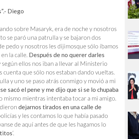
s”.- Diego
ando sobre Masaryk, era de noche y nosotros
 se paró una patrulla y se bajaron dos
 de pedo y nosotros les dijimosque sólo íbamos
n la calle.
Después de no querer darles
 según ellos nos iban a llevar al Ministerio
s cuenta que sólo nos estaban dando vueltas.
lla y uno se paso atrás conmigo y movió a mi
s
se sacó el pene y me dijo que si se lo chupaba
 lo mismo mientras intentaba tocar a mi amigo.
idieron
dejarnos tirados en una calle de
 policías y les contamos lo que había pasado
yanse de aquí antes de que les hagamos lo
titos
‘.