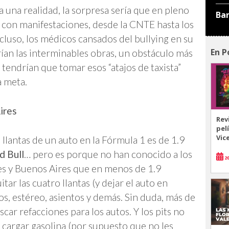
ra una realidad, la sorpresa sería que en pleno
Ba
 con manifestaciones, desde la CNTE hasta los
luso, los médicos cansados del bullying en su
En P
erían las interminables obras, un obstáculo más
 tendrían que tomar esos “atajos de taxista”
a meta.
ires
Rev
pel
Vic
 llantas de un auto en la Fórmula 1 es de 1.9
d Bull
… pero es porque no han conocido a los
20
res y Buenos Aires que en menos de 1.9
ar las cuatro llantas (y dejar el auto en
jos, estéreo, asientos y demás. Sin duda, más de
uscar refacciones para los autos. Y los pits no
y cargar gasolina (por supuesto que no les