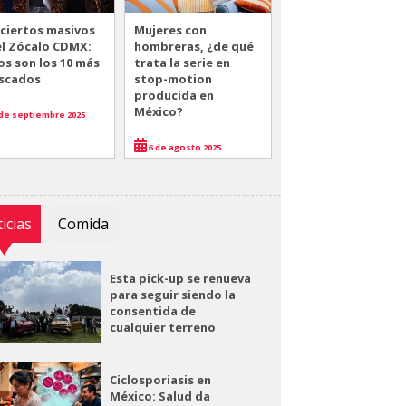
ciertos masivos
Mujeres con
el Zócalo CDMX:
hombreras, ¿de qué
os son los 10 más
trata la serie en
scados
stop-motion
producida en
México?
de septiembre 2025
6 de agosto 2025
icias
Comida
Esta pick-up se renueva
para seguir siendo la
consentida de
cualquier terreno
Ciclosporiasis en
México: Salud da