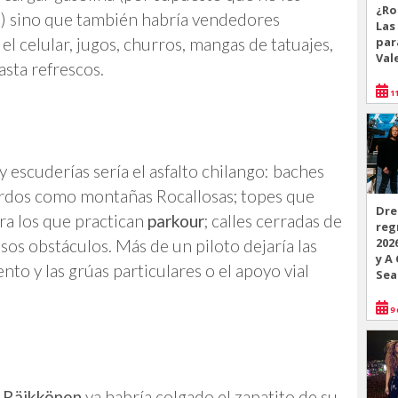
¿Ro
os) sino que también habría vendedores
Las
par
l celular, jugos, churros, mangas de tatuajes,
Val
asta refrescos.
11
 escuderías sería el asfalto chilango: baches
ordos como montañas Rocallosas; topes que
Dre
ra los que practican
parkour
; calles cerradas de
reg
202
sos obstáculos. Más de un piloto dejaría las
y A
nto y las grúas particulares o el apoyo vial
Sea
9 
 Räikkönen
ya habría colgado el zapatito de su