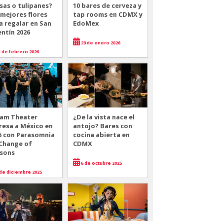
sas o tulipanes?
10 bares de cerveza y
 mejores flores
tap rooms en CDMX y
a regalar en San
EdoMex
entín 2026
29 de enero 2026
 de febrero 2026
am Theater
¿De la vista nace el
resa a México en
antojo? Bares con
6 con Parasomnia
cocina abierta en
 Change of
CDMX
sons
6 de octubre 2025
de diciembre 2025