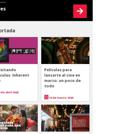
res
ortada
isitando
Películas para
ículas: Inherent
lanzarte al cine en
e
marzo: un poco de
todo
 de abril 2026
15 de marzo 2026