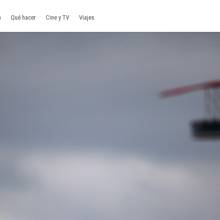
a
Qué hacer
Cine y TV
Viajes