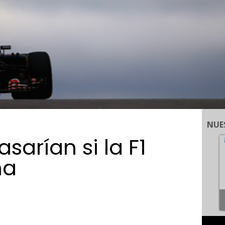
NUE
sarían si la F1
na