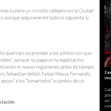
emás tuviera un circuito callejero en la Ciudad
co porque seguramente todo lo siguiente (y
ito querrían sorprender a los pilotos con que
olates” porque no pagaron la legalización.
plicando el nuevo reglamento antes de tiempo
Cen
on, Sebastian Vettel, Felipe Massa, Fernando
ino
 apoyo” a los “tamarindos” a cambio de un
Cal
poc
un 
stación
com