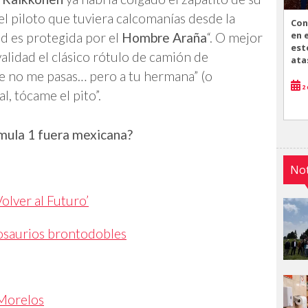
 el piloto que tuviera calcomanías desde la
Con
en 
d es protegida por el
Hombre Araña
“. O mejor
est
ivalidad el clásico rótulo de camión de
ata
ue no me pasas… pero a tu hermana” (o
2 
, tócame el pito”.
rmula 1 fuera mexicana?
Not
Volver al Futuro’
nosaurios brontodobles
 Morelos