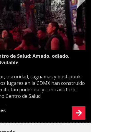
tro de Salud: Amado, odiado,
lvidable
or, oscuridad, caguamas y post-punk:
os lugares en la CDMX han construido
mito tan poderoso y contradictorio
o Centro de Salud
res
ortada