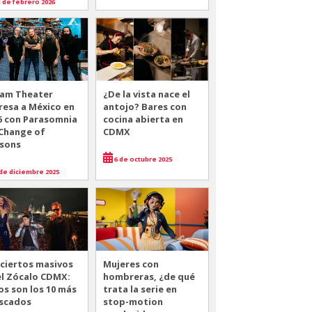
 de febrero 2026
am Theater
¿De la vista nace el
resa a México en
antojo? Bares con
6 con Parasomnia
cocina abierta en
 Change of
CDMX
sons
6 de octubre 2025
de diciembre 2025
ciertos masivos
Mujeres con
el Zócalo CDMX:
hombreras, ¿de qué
os son los 10 más
trata la serie en
scados
stop-motion