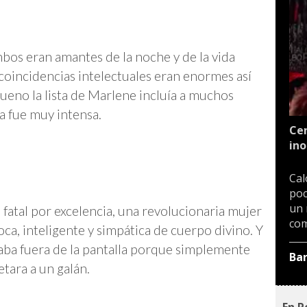
bos eran amantes de la noche y de la vida
 coincidencias intelectuales eran enormes así
bueno la lista de Marlene incluía a muchos
a fue muy intensa.
Cen
ino
Cal
poc
un 
fatal por excelencia, una revolucionaria mujer
com
ca, inteligente y simpática de cuerpo divino. Y
aba fuera de la pantalla porque simplemente
Ba
tara a un galán.
En P