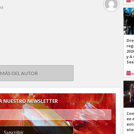
11
na
Dre
reg
202
y A
Sea
 MÁS DEL AUTOR
9 
 A NUESTRO NEWSLETTER
Con
en 
est
ata
Suscribir