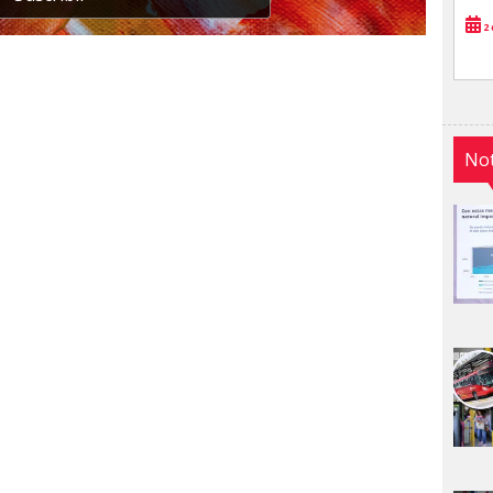
2 
Not