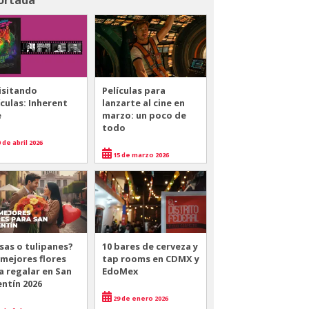
isitando
Películas para
ículas: Inherent
lanzarte al cine en
e
marzo: un poco de
todo
 de abril 2026
15 de marzo 2026
sas o tulipanes?
10 bares de cerveza y
 mejores flores
tap rooms en CDMX y
a regalar en San
EdoMex
entín 2026
29 de enero 2026