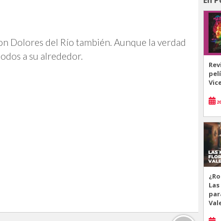
con Dolores del Río también. Aunque la verdad
odos a su alrededor.
Rev
pel
Vic
20
¿Ro
Las
par
Val