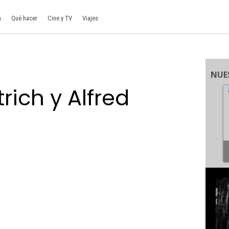
a
Qué hacer
Cine y TV
Viajes
NUE
rich y Alfred