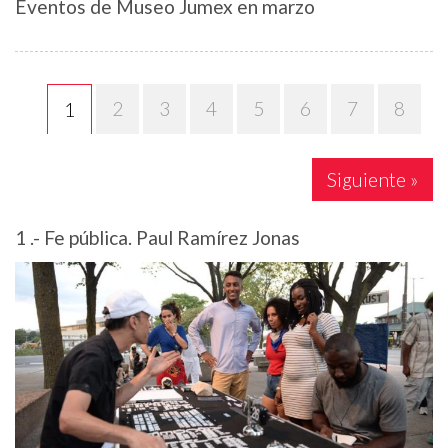
Eventos de Museo Jumex en marzo
2
3
4
5
6
7
8
1
Siguiente »
1 .- Fe pública. Paul Ramírez Jonas