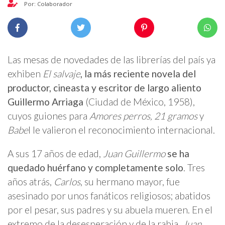
Por: Colaborador
Las mesas de novedades de las librerías del país ya
exhiben
El salvaje
, la más reciente novela del
productor, cineasta y escritor de largo aliento
Guillermo Arriaga
(Ciudad de México, 1958),
cuyos guiones para
Amores perros,
21 gramos
y
Babe
l le valieron el reconocimiento internacional.
A sus 17 años de edad,
Juan Guillermo
se ha
quedado huérfano y completamente solo
. Tres
años atrás,
Carlos
, su hermano mayor, fue
asesinado por unos fanáticos religiosos; abatidos
por el pesar, sus padres y su abuela mueren. En el
extremo de la desesperación y de la rabia,
Juan