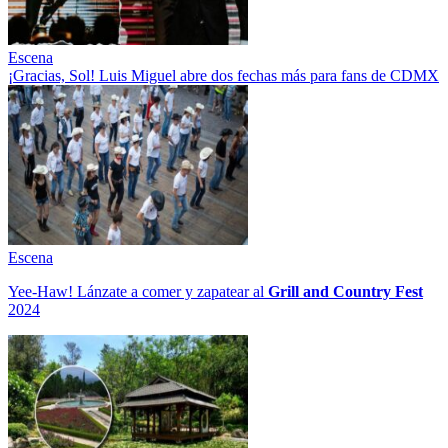
Escena
¡Gracias, Sol! Luis Miguel abre dos fechas más para fans de CDMX
Escena
Yee-Haw! Lánzate a comer y zapatear al
Grill and Country Fest
2024