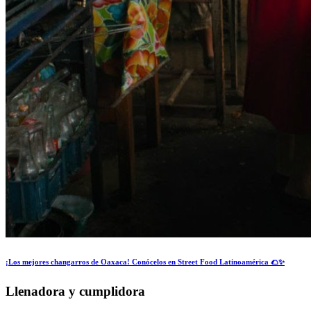
¡Los mejores changarros de Oaxaca! Conócelos en Street Food Latinoamérica 🌮✨
Llenadora y cumplidora