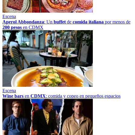
Escena
Aperol Abbondanza
: Un
buffet
de
comida italiana
por menos de
200 pesos
en CDMX
Escena
Wine bars
en
CDMX
: comida y copeo en pequeños espacios