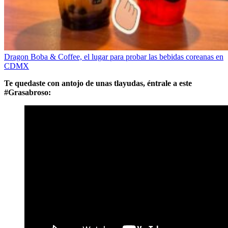
Dragon Boba & Coffee, el lugar para probar las bebidas coreanas en
CDMX
Te quedaste con antojo de unas tlayudas, éntrale a este
#Grasabroso: