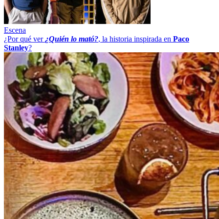
Escena
¿Por qué ver
¿Quién lo mató?
, la historia inspirada en
Paco
Stanley
?