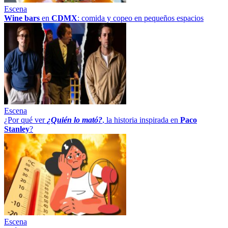
Escena
Wine bars
en
CDMX
: comida y copeo en pequeños espacios
Escena
¿Por qué ver
¿Quién lo mató?
, la historia inspirada en
Paco
Stanley
?
Escena