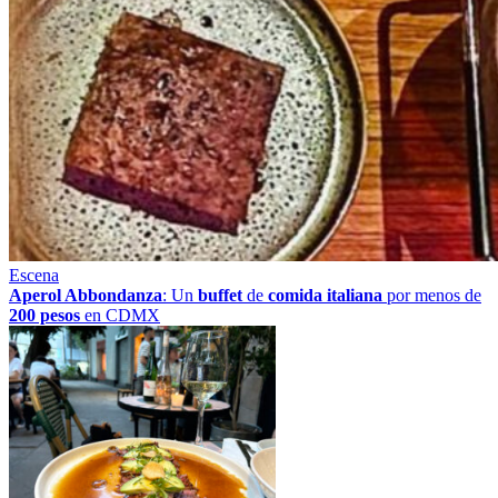
Escena
Aperol Abbondanza
: Un
buffet
de
comida italiana
por menos de
200 pesos
en CDMX