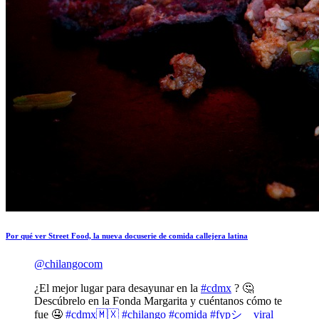
Por qué ver Street Food, la nueva docuserie de comida callejera latina
@chilangocom
¿El mejor lugar para desayunar en la
#cdmx
? 🤔
Descúbrelo en la Fonda Margarita y cuéntanos cómo te
fue 🤤
#cdmx🇲🇽
#chilango
#comida
#fypシ゚viral