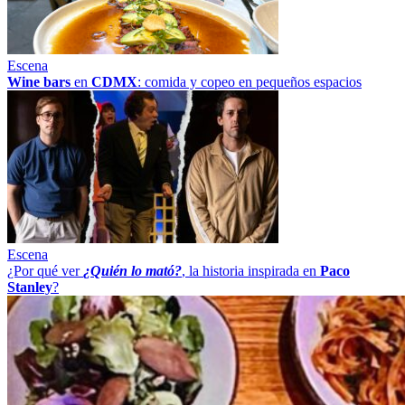
Escena
Wine bars
en
CDMX
: comida y copeo en pequeños espacios
Escena
¿Por qué ver
¿Quién lo mató?
, la historia inspirada en
Paco
Stanley
?