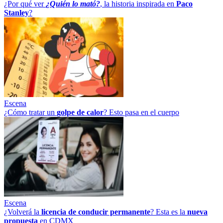
¿Por qué ver
¿Quién lo mató?
, la historia inspirada en
Paco
Stanley
?
Escena
¿Cómo tratar un
golpe
de
calor
? Esto pasa en el cuerpo
Escena
¿Volverá la
licencia de conducir permanente
? Esta es la
nueva
propuesta
en CDMX