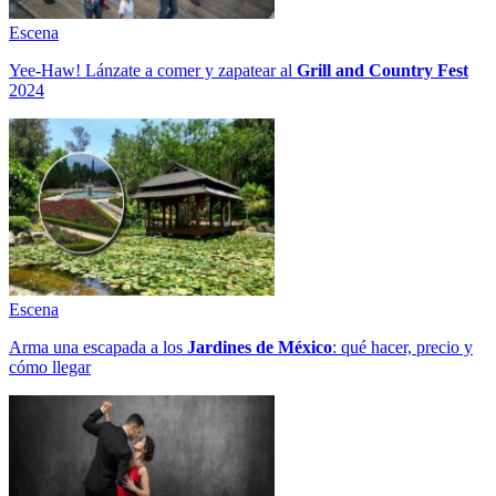
Escena
Yee-Haw! Lánzate a comer y zapatear al
Grill and Country Fest
2024
Escena
Arma una escapada a los
Jardines de México
: qué hacer, precio y
cómo llegar