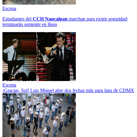
Escena
Estudiantes del
CCH
Naucalpan
marchan para exigir seguridad;
terminarán semestre en línea
Escena
¡Gracias, Sol! Luis Miguel abre dos fechas más para fans de CDMX