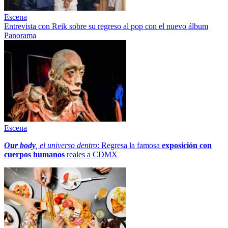
Escena
Entrevista con Reik sobre su regreso al pop con el nuevo álbum
Panorama
Escena
Our body
, el universo dentro
: Regresa la famosa
exposición con
cuerpos humanos
reales a CDMX