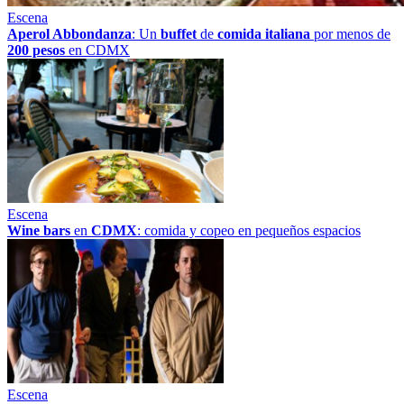
Escena
Aperol Abbondanza
: Un
buffet
de
comida italiana
por menos de
200 pesos
en CDMX
Escena
Wine bars
en
CDMX
: comida y copeo en pequeños espacios
Escena