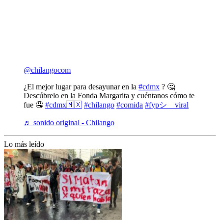
@chilangocom
¿El mejor lugar para desayunar en la
#cdmx
? 🤔
Descúbrelo en la Fonda Margarita y cuéntanos cómo te
fue 🤤
#cdmx🇲🇽
#chilango
#comida
#fypシ゚viral
♬ sonido original - Chilango
Lo más leído